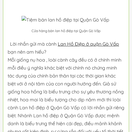
Cửa hàng bán lan hồ điệp tại Quận Gò Vấp
Lời nhắn gửi mà cành
Lan Hồ Điệp ở quận Gò Vấp
bạn nên am hiểu?
Mỗi giống nụ hoa , loài cành cây đều có ở chính mình
mỗi điều ý nghĩa khác biệt với chính nó chứng minh
tác dụng của chính bản thân tại các thời gian khác
biệt với ở nội tâm của con người hướng đến. Giả sử
giống hoa hồng là biểu trưng cho sự yêu thương nồng
nhiệt, hoa mai là biểu tượng cho dịp năm mới thì loài
cành Lan hồ điệp ở Quận Gò Vấp có lời nhắn gửi riêng
biệt. Nhánh Lan hồ điệp ở Quận Gò Vấp được mệnh
danh là biểu trưng thể hiện cái đẹp, điều mảnh khảnh
nhưng rất kiên định, sự cứng rắn đối với yếu tố thời tiết