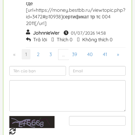
где
[url=https://money.bestbb.ru/viewtopic.php?
id=3472#p10938]сертификат тр тс 004
2011[/url]
JohnnieWer
01/07/2026 14:58
Trả lời
Thích
0
Không thích
0
«
1
2
3
39
40
41
»
...