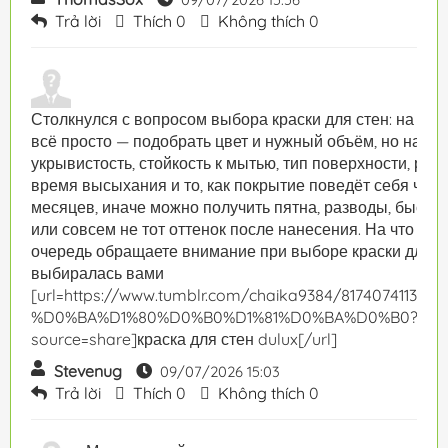
Trả lời
Thích
0
Không thích
0
Столкнулся с вопросом выбора краски для стен: на пер
всё просто — подобрать цвет и нужный объём, но на п
укрывистость, стойкость к мытью, тип поверхности, расх
время высыхания и то, как покрытие поведёт себя чере
месяцев, иначе можно получить пятна, разводы, быстр
или совсем не тот оттенок после нанесения. На что вы
очередь обращаете внимание при выборе краски для ст
выбиралась вами
[url=https://www.tumblr.com/chaika9384/8174074113159
%D0%BA%D1%80%D0%B0%D1%81%D0%BA%D0%B0?
source=share]краска для стен dulux[/url]
Stevenug
09/07/2026 15:03
Trả lời
Thích
0
Không thích
0