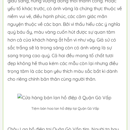
giàu sang, hưng vượng đồng thời thành công. Hoặc
yếu tố khác trước, có ánh vàng là chứng thực thuộc về
niềm vui vẻ, điều hạnh phúc, các cảm giác mãn
nguyện thuộc về các bạn. Bởi vì thấu hiểu các ý nghĩa
quý báu ấy, màu vàng cuốn hút được sự quan tâm
hơn cả của khách hàng ắt hẳn vì như vậy. Giả sử có
sắc trắng sẽ là trong sáng còn có ánh vàng là sự
sang trọng cao quý. Cả hai đều mang tố chất tươi
đẹp không hề thua kém các mẫu còn lại nhưng điều
trọng tâm là các bạn yêu thích màu sắc bất kì dành
cho riêng chính bản thân cùng người thân.
Tiệm bán hoa lan hồ điệp tại Quận Gò Vấp
Chậu Lan hồ điệp tại Quận Gò Vấp tím. Người ta hay