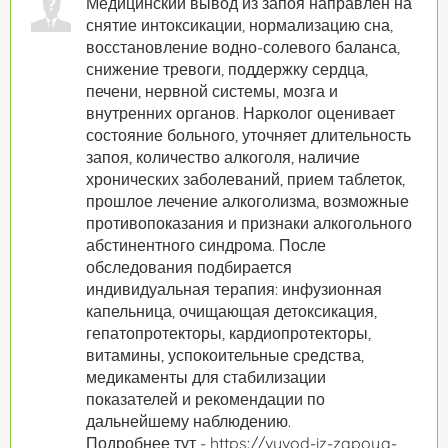
Медицинский вывод из запоя направлен на
снятие интоксикации, нормализацию сна,
восстановление водно-солевого баланса,
снижение тревоги, поддержку сердца,
печени, нервной системы, мозга и
внутренних органов. Нарколог оценивает
состояние больного, уточняет длительность
запоя, количество алкоголя, наличие
хронических заболеваний, прием таблеток,
прошлое лечение алкоголизма, возможные
противопоказания и признаки алкогольного
абстинентного синдрома. После
обследования подбирается
индивидуальная терапия: инфузионная
капельница, очищающая детоксикация,
гепатопротекторы, кардиопротекторы,
витамины, успокоительные средства,
медикаменты для стабилизации
показателей и рекомендации по
дальнейшему наблюдению.
Подробнее тут - https://vyvod-iz-zapoya-