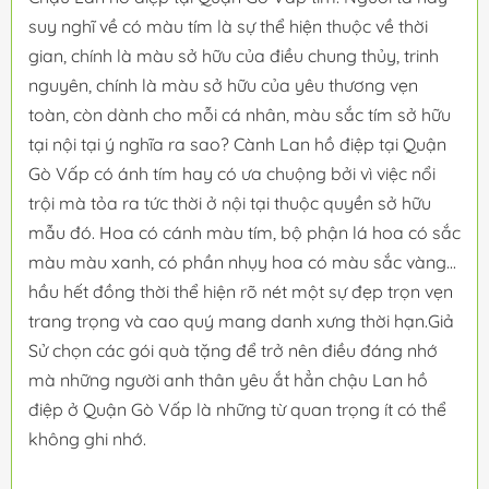
suy nghĩ về có màu tím là sự thể hiện thuộc về thời
gian, chính là màu sở hữu của điều chung thủy, trinh
nguyên, chính là màu sở hữu của yêu thương vẹn
toàn, còn dành cho mỗi cá nhân, màu sắc tím sở hữu
tại nội tại ý nghĩa ra sao? Cành Lan hồ điệp tại Quận
Gò Vấp có ánh tím hay có ưa chuộng bởi vì việc nổi
trội mà tỏa ra tức thời ở nội tại thuộc quyền sở hữu
mẫu đó. Hoa có cánh màu tím, bộ phận lá hoa có sắc
màu màu xanh, có phần nhụy hoa có màu sắc vàng...
hầu hết đồng thời thể hiện rõ nét một sự đẹp trọn vẹn
trang trọng và cao quý mang danh xưng thời hạn.Giả
Sử chọn các gói quà tặng để trở nên điều đáng nhớ
mà những người anh thân yêu ắt hẳn chậu Lan hồ
điệp ở Quận Gò Vấp là những từ quan trọng ít có thể
không ghi nhớ.