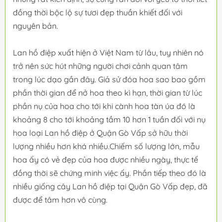
đồng thời bộc lộ sự tươi đẹp thuần khiết đối với
nguyên bản.
Lan hồ điệp xuất hiện ở Việt Nam từ lâu, tuy nhiên nó
trở nên sức hút những người chơi cảnh quan tâm
trong lúc dạo gần đây. Giả sử đóa hoa sao bao gồm
phần thời gian để nở hoa theo kì hạn, thời gian từ lúc
phần nụ của hoa cho tới khi cành hoa tàn úa đó là
khoảng 8 cho tới khoảng tầm 10 hơn 1 tuần đối với nụ
hoa loại Lan hồ điệp ở Quận Gò Vấp sở hữu thời
lượng nhiều hơn khá nhiều.Chiếm số lượng lớn, mẫu
hoa ấy có vẻ đẹp của hoa được nhiều ngày, thực tế
đồng thời sẽ chứng minh việc ấy. Phần tiếp theo đó là
nhiều giống cây Lan hồ điệp tại Quận Gò Vấp đẹp, đã
được để tâm hơn vô cùng.