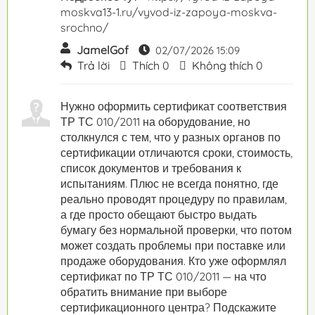
moskva13-1.ru/vyvod-iz-zapoya-moskva-
srochno/
JamelGof
02/07/2026 15:09
Trả lời
Thích
0
Không thích
0
Нужно оформить сертификат соответствия
ТР ТС 010/2011 на оборудование, но
столкнулся с тем, что у разных органов по
сертификации отличаются сроки, стоимость,
список документов и требования к
испытаниям. Плюс не всегда понятно, где
реально проводят процедуру по правилам,
а где просто обещают быстро выдать
бумагу без нормальной проверки, что потом
может создать проблемы при поставке или
продаже оборудования. Кто уже оформлял
сертификат по ТР ТС 010/2011 — на что
обратить внимание при выборе
сертификационного центра? Подскажите