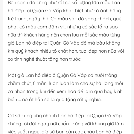
Bên cạnh đó cũng như rất có số lượng lớn mẫu Lan
hồ điệp tại Quận Gò Vấp khác biệt như có ánh hồng
trẻ trung, ngây thơ. Có màu sắc đỏ sang chảnh, quý
phái, có màu cam đậm vị... nhưng có sắc tố ra sao
nữa thì khách hàng nên chọn lựa mỗi sắc màu từng
giỏ Lan hồ điệp tại Quận Gò Vấp để mà bầu không
khí quý khách nhiều tố chất hơn, tươi đẹp hơn nữa với
có tính nghệ thuật tăng hơn trước.
Một giỏ Lan hồ điệp ở Quận Gò Vấp có nuôi trồng
chăm chút, tỉ mẫn, luôn luôn làm cho sự hài lòng mỗi
cá nhân trong khi đến xem hoa để làm quà hay kính
biếu ... nó ắt hẳn sẽ là quà tặng rất ý nghĩa.
Cơ sở cung ứng nhánh Lan hồ điệp tại Quận Gò Vấp
chúng tôi đặt ngay nơi chốn:.. cùng với khung giờ làm
việc suốt ngày, gỉa sử bạn cần các chậu Lan hồ điệp