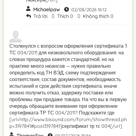
Michaelpaw
02/08/2026 16:12
Trả lời
Thích
0
Không thích
0
Столкнулся с вопросом оформления сертификата ТР
ТС 004/2011 для низковольтного оборудования: на
словах процедура кажется стандартной, но на
практике много нюансов — нужно правильно
определить код ТН ВЭД, схему подтверждения
соответствия, состав документов, необходимость
испытаний и срок действия сертификата, иначе
можно получить отказ, задержку поставки или
проблемы при продаже товара. На что вы в первую
очередь обращаете внимание при оформлении
сертификата ТР ТС 004/2011? Подскажите где
[url=http://www.bisound.com/forum/showthread.php?
p=3197841#post3197841]сертификат тр тс 004[/url]
ThomasSox
09/07/2026 15:56