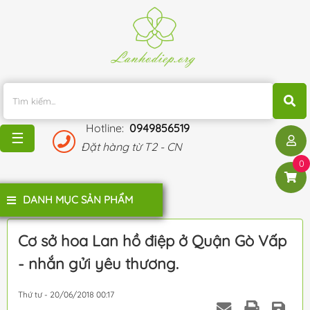
TRANG
CHỦ
KHUYẾN
MÃI
Hotline:
0949856519
BLOG
☰
Đặt hàng từ T2 - CN
ĐÁNH
0
GIÁ
KHÁCH
DANH MỤC SẢN PHẨM
HÀNG
LIÊN
Cơ sở hoa Lan hồ điệp ở Quận Gò Vấp
HỆ
- nhắn gửi yêu thương.
Thứ tư - 20/06/2018 00:17