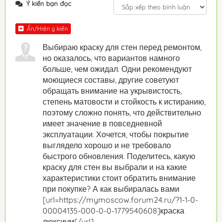
Ý kiến bạn đọc
Ẩn/Hiện ý kiến
Выбираю краску для стен перед ремонтом,
но оказалось, что вариантов намного
больше, чем ожидал. Одни рекомендуют
моющиеся составы, другие советуют
обращать внимание на укрывистость,
степень матовости и стойкость к истиранию,
поэтому сложно понять, что действительно
имеет значение в повседневной
эксплуатации. Хочется, чтобы покрытие
выглядело хорошо и не требовало
быстрого обновления. Поделитесь, какую
краску для стен вы выбрали и на какие
характеристики стоит обратить внимание
при покупке? А как выбиралась вами
[url=https://mymoscow.forum24.ru/?1-1-0-
00004135-000-0-0-1779540608]краска
люксиум[/url]