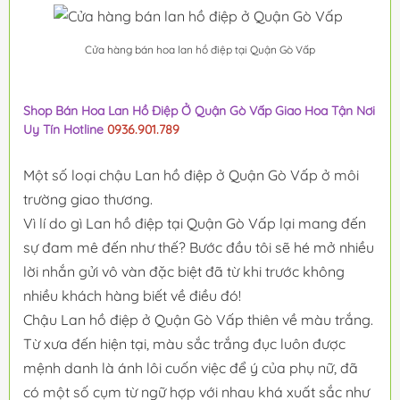
Cửa hàng bán hoa lan hồ điệp tại Quận Gò Vấp
Shop Bán Hoa Lan Hồ Điệp Ở Quận Gò Vấp Giao Hoa Tận Nơi
Uy Tín Hotline
0936.901.789
Một số loại chậu Lan hồ điệp ở Quận Gò Vấp ở môi
trường giao thương.
Vì lí do gì Lan hồ điệp tại Quận Gò Vấp lại mang đến
sự đam mê đến như thế? Bước đầu tôi sẽ hé mở nhiều
lời nhắn gửi vô vàn đặc biệt đã từ khi trước không
nhiều khách hàng biết về điều đó!
Chậu Lan hồ điệp ở Quận Gò Vấp thiên về màu trắng.
Từ xưa đến hiện tại, màu sắc trắng đục luôn được
mệnh danh là ánh lôi cuốn việc để ý của phụ nữ, đã
có một số cụm từ ngữ hợp với nhau khá xuất sắc như