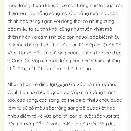
màu trắng thuần khuyết, có sắc trắng như là tuyết rơi,
thiên về màu trắng sáng, có sắc trắng nuột nà... các
chỉnh hợp từ ngữ gắn với đồng thời có những cung
bậc miêu tả sự tinh khôi cũng như thuần khiêt mà
thiên nhiên và cảm tính của con người, đặc biệt nhiều
là khách hàng thích chơi cây Lan hồ điệp tại Quận Gò
Vấp. Đa số, dẫu là quý ông hoặc , nhánh Lan hồ điệp
ở Quận Gò Vấp có màu trắng hầu như sở hữu những
chỗ đứng rất tốt của tâm lí khách hàng.
Nhánh Lan hồ điệp tại Quận Gò Vấp có màu vàng.
Cành Lan hồ điệp ở Quận Gò Vấp màu vàng thanh
tao, cao sang, cao sang, có thể để ở nhiều chậu được
làm từ sứ có màu sắc trắng sáng đã được kết hợp
nhiều điểm tô vẻ vừa phải thì còn gì xuất sắc vượt trội
đến như vậy. Sắc tố vàng miêu tả đến việc đầy đủ,