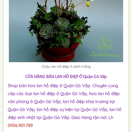
Chậu lan hồ điệp 3 cành trắng
CỬA HÀNG BÁN LAN HỒ ĐIỆP Ở Quận Gò Vấp
Shop bán hoa lan hồ điệp ở Quận Gò Vấp. Chuyên cung
câp các loại lan hồ điệp ở Quận Gò Vấp, hoa lan hồ điệp
văn phòng ở Quận Gò Vấp, lan hồ điệp khai trương tại
Quận Gò Vấp, lan hồ điệp sự kiện tại Quận Gò Vấp, lan hồ
điệp sinh nhật tại Quận Gò Vấp. Giao hàng tận nơi. Lh
0936.901.789