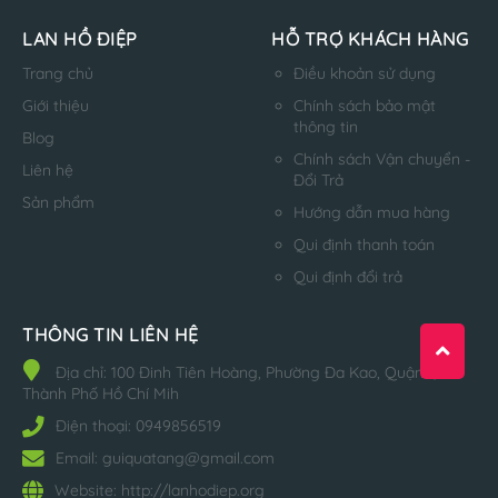
LAN HỒ ĐIỆP
HỖ TRỢ KHÁCH HÀNG
Trang chủ
Điều khoản sử dụng
Giới thiệu
Chính sách bảo mật
thông tin
Blog
Chính sách Vận chuyển -
Liên hệ
Đổi Trả
Sản phẩm
Hướng dẫn mua hàng
Qui định thanh toán
Qui định đổi trả
THÔNG TIN LIÊN HỆ
Địa chỉ:
100 Đinh Tiên Hoàng, Phường Đa Kao, Quận 1,
Thành Phố Hồ Chí Mih
Điện thoại:
0949856519
Email:
guiquatang@gmail.com
Website:
http://lanhodiep.org