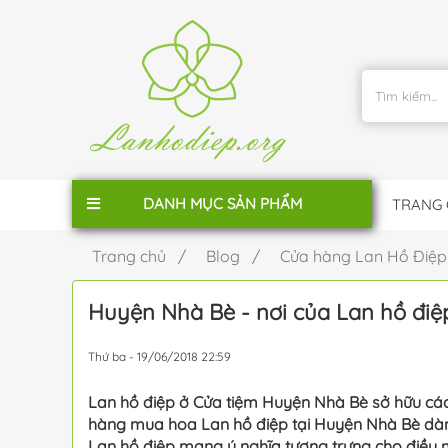
DANH MỤC SẢN PHẨM
TRANG
Trang chủ /
Blog /
Cửa hàng Lan Hồ Điệ
Huyện Nhà Bè - nơi của Lan hồ điệ
Thứ ba - 19/06/2018 22:59
Lan hồ điệp ở Cửa tiệm Huyện Nhà Bè sở hữu các
hàng mua hoa Lan hồ điệp tại Huyện Nhà Bè dàn
Lan hồ điệp mang ý nghĩa tượng trưng cho điều 