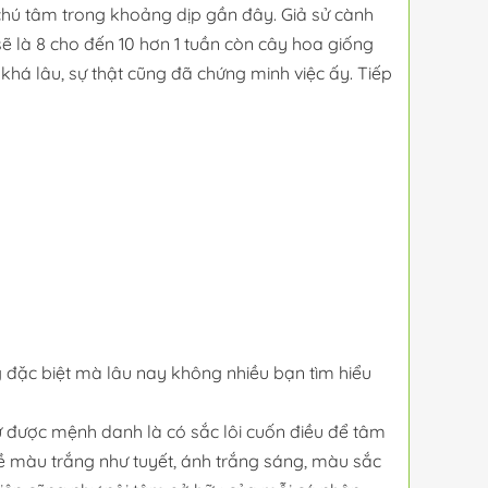
rí chú tâm trong khoảng dịp gần đây. Giả sử cành
sẽ là 8 cho đến 10 hơn 1 tuần còn cây hoa giống
há lâu, sự thật cũng đã chứng minh việc ấy. Tiếp
ng đặc biệt mà lâu nay không nhiều bạn tìm hiểu
ư được mệnh danh là có sắc lôi cuốn điều để tâm
về màu trắng như tuyết, ánh trắng sáng, màu sắc