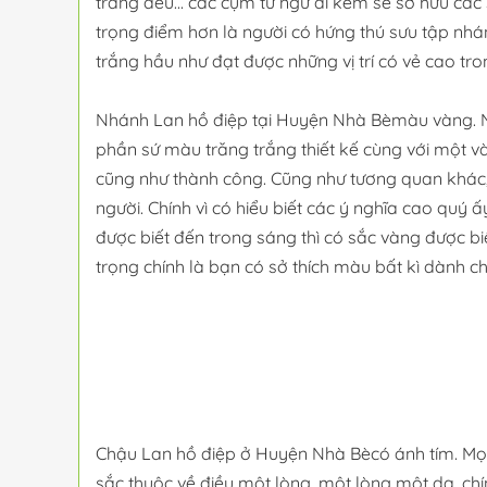
trắng đều... các cụm từ ngữ đi kèm sẽ sở hữu các 
trọng điểm hơn là người có hứng thú sưu tập nh
trắng hầu như đạt được những vị trí có vẻ cao tr
Nhánh Lan hồ điệp tại Huyện Nhà Bèmàu vàng. Nh
phần sứ màu trăng trắng thiết kế cùng với một vài
cũng như thành công. Cũng như tương quan khác,
người. Chính vì có hiểu biết các ý nghĩa cao quý
được biết đến trong sáng thì có sắc vàng được b
trọng chính là bạn có sở thích màu bất kì dành c
Chậu Lan hồ điệp ở Huyện Nhà Bècó ánh tím. Mọi
sắc thuộc về điều một lòng, một lòng một dạ, ch