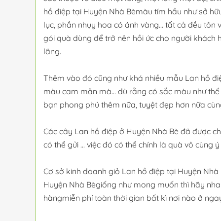
hồ điệp tại Huyện Nhà Bèmàu tím hầu như sở hữu 
lục, phần nhụy hoa có ánh vàng... tất cả đều tô
gói quà dùng để trở nên hồi ức cho người khách
lãng.
Thêm vào đó cũng như khá nhiều mẫu Lan hồ điệp
màu cam mặn mà... dù rằng có sắc màu như thế 
bạn phong phú thêm nữa, tuyệt đẹp hơn nữa cùng 
Các cây Lan hồ điệp ở Huyện Nhà Bè đã được chăm
có thể gửi ... việc đó có thể chính là quà vô cùng ý
Cơ sở kinh doanh giỏ Lan hồ điệp tại Huyện Nhà Bèc
Huyện Nhà Bègiống như mong muốn thì hãy nhanh t
hàngmiễn phí toàn thời gian bất kì nơi nào ở nga