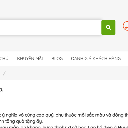
 CHỦ
KHUYẾN MÃI
BLOG
ĐÁNH GIÁ KHÁCH HÀNG
p /
p.
 ý nghĩa vô cùng cao quý, phụ thuộc mỗi sắc màu và đồng t
h tặng quà tặng ấy.
may mắn, an khang, hưng thịnh.Cơ sở hoa Lan hồ điệp ở Huyệ