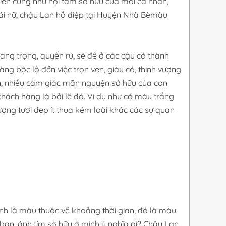
nhiên cũng như nội tâm sở hữu của mỗi cá nhân,
hái nữ, chậu Lan hồ điệp tại Huyện Nhà Bèmàu
ng trọng, quyến rũ, sẽ để ở các cậu có thành
àng bộc lộ đến việc trọn vẹn, giàu có, thịnh vượng
n, nhiều cảm giác mãn nguyện sở hữu của con
khách hàng là bởi lẽ đó. Ví dụ như có màu trắng
ợng tươi đẹp ít thua kém loài khác các sự quan
h là màu thuộc về khoảng thời gian, đó là màu
bạn, ánh tím sở hữu ở mình ý nghĩa gì? Chậu Lan