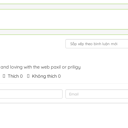
y and loving with the web paxil or priligy
Thích
0
Không thích
0