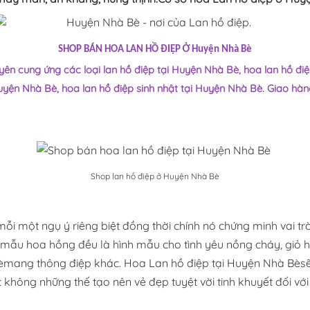
SHOP BÁN HOA LAN HỒ ĐIỆP Ở Huyện Nhà Bè
ên cung ứng các loại lan hồ điệp tại Huyện Nhà Bè, hoa lan hồ đi
uyện Nhà Bè, hoa lan hồ điệp sinh nhật tại Huyện Nhà Bè. Giao hàn
Shop lan hồ điệp ở Huyện Nhà Bè
 một ngụ ý riêng biệt đồng thời chính nó chứng minh vai trò
u mẫu hoa hồng đều là hình mẫu cho tình yêu nồng cháy, giỏ h
èmang thông điệp khác. Hoa Lan hồ điệp tại Huyện Nhà Bèsẽ
t không những thế tạo nên vẻ đẹp tuyệt vời tinh khuyết đối với 