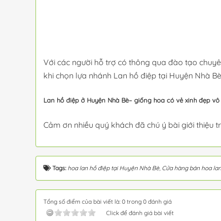
Với các người hỗ trợ có thông qua đào tạo chuyê
khi chọn lựa nhánh Lan hồ điệp tại Huyện Nhà Bè
Lan hồ điệp ở Huyện Nhà Bè– giống hoa có vẻ xinh đẹp vô
Cảm ơn nhiều quý khách đã chú ý bài giới thiệu 
Tags:
hoa lan hồ điệp tại Huyện Nhà Bè
,
Cửa hàng bán hoa lan
Tổng số điểm của bài viết là: 0 trong 0 đánh giá
Click để đánh giá bài viết