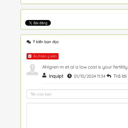
Ý kiến bạn đọc
Ẩn/Hiện ý kiến
Ahlgren m et al a low cost is your fertilit
Inquipt
Trả lời
01/10/2024 11:34