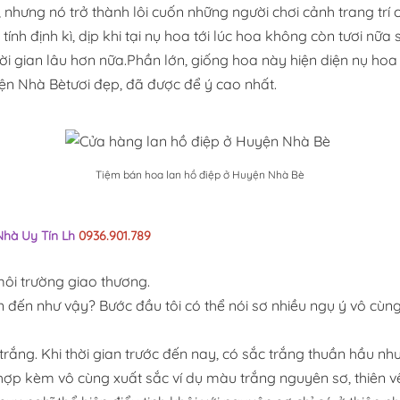
ớc, nhưng nó trở thành lôi cuốn những người chơi cảnh trang t
h định kì, dịp khi tại nụ hoa tới lúc hoa không còn tươi nữa 
ian lâu hơn nữa.Phần lớn, giống hoa này hiện diện nụ hoa k
yện Nhà Bètươi đẹp, đã được để ý cao nhất.
Tiệm bán hoa lan hồ điệp ở Huyện Nhà Bè
Nhà Uy Tín Lh
0936.901.789
ôi trường giao thương.
ốn đến như vậy? Bước đầu tôi có thể nói sơ nhiều ngụ ý vô cù
rắng. Khi thời gian trước đến nay, có sắc trắng thuần hầu nh
 hợp kèm vô cùng xuất sắc ví dụ màu trắng nguyên sơ, thiên 