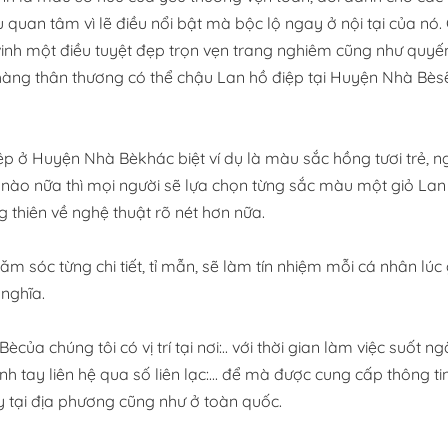
quan tâm vì lẽ điều nổi bật mà bộc lộ ngay ở nội tại của nó
n vinh một điều tuyệt đẹp trọn vẹn trang nghiêm cũng như qu
 hàng thân thương có thể chậu Lan hồ điệp tại Huyện Nhà Bès
 ở Huyện Nhà Bèkhác biệt ví dụ là màu sắc hồng tươi trẻ, ng
nào nữa thì mọi người sẽ lựa chọn từng sắc màu một giỏ La
thiên về nghệ thuật rõ nét hơn nữa.
 sóc từng chi tiết, tỉ mẫn, sẽ làm tín nhiệm mỗi cá nhân l
 nghĩa.
ủa chúng tôi có vị trí tại nơi:.. với thời gian làm việc suốt 
ay liên hệ qua số liên lạc:... để mà được cung cấp thông ti
y tại địa phương cũng như ở toàn quốc.