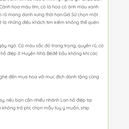
. Cánh hoa màu tím, có lá hoa có ánh màu xanh
yến rũ mang danh xưng thời hạn.Giả Sử chọn một
ẽ là những điều khách tìm kiếm không thể quên
ây ngô. Có màu sắc đỏ trang trọng, quyến rũ, có
n hồ điệp ở Huyện Nhà Bèđể bầu không khí các
úc ghé đến mua hoa với mục đích dành tặng cũng
ngày, nếu bạn cần nhiều nhánh Lan hồ điệp tại
n không trả phí, chọn mẫu tùy ý muốn, ship