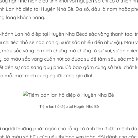
suy nghĩ thể hiện điểu tinh khôi với nguyên sơ chỉ có ở thiên 
ánh Lan hồ điệp tại Huyện Nhà Bè. Đa số, dẫu là nam hoặc p
ong lòng khách hàng.
ánh Lan hồ điệp tại Huyện Nhà Bècó sắc vàng thanh tao, tra
 chi tiếc nhỏ sẽ nào còn gì xuất sắc nhiều đến như vậy. Màu v
 màu sắc vàng là minh chứng mà chứng tỏ sự vui, sự an nhiê
 ấy, có màu sắc vàng cuốn hút có được sự để tâm sâu sắc mà 
iết đến sự cao sang quý phái. Cả bao gồm cùng sở hữu chất lư
ho mỗi một mình cùng người cùng gia đình.
Tiệm lan hồ điệp tại Huyện Nhà Bè
 người thường phát ngôn cho rằng có ánh tím được mệnh dan
ính là màu sở hữu của yêu thương vẹn toàn, đối dành cho các 