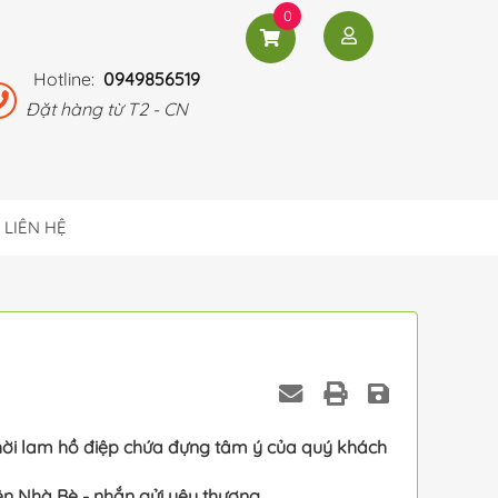
0
Hotline:
0949856519
Đặt hàng từ T2 - CN
LIÊN HỆ
hời lam hồ điệp chứa đựng tâm ý của quý khách
n Nhà Bè - nhắn gửi yêu thương.