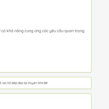
hĩ có khả năng cung ứng các yêu cầu quan trọng
ẻ
,
lan hồ điệp đẹp tại Huyện Nhà Bè