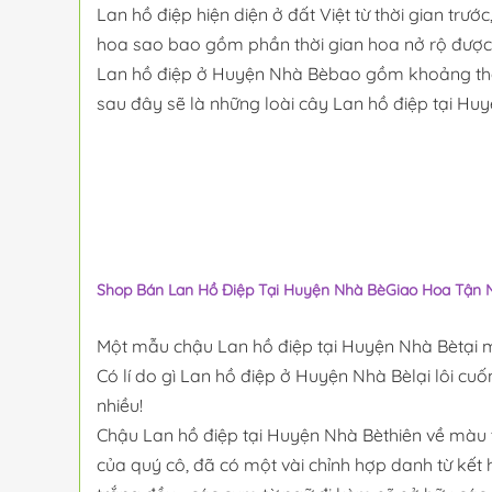
Lan hồ điệp hiện diện ở đất Việt từ thời gian trư
hoa sao bao gồm phần thời gian hoa nở rộ được tín
Lan hồ điệp ở Huyện Nhà Bèbao gồm khoảng thời g
sau đây sẽ là những loài cây Lan hồ điệp tại Hu
Shop Bán Lan Hồ Điệp Tại Huyện Nhà BèGiao Hoa Tận 
Một mẫu chậu Lan hồ điệp tại Huyện Nhà Bètại m
Có lí do gì Lan hồ điệp ở Huyện Nhà Bèlại lôi cu
nhiều!
Chậu Lan hồ điệp tại Huyện Nhà Bèthiên về màu t
của quý cô, đã có một vài chỉnh hợp danh từ kết