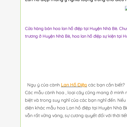
Cửa hàng bán hoa lan hồ điệp tại Huyện Nhà Bè. Chuy
trương ở Huyện Nhà Bè, hoa lan hồ điệp sự kiện tại H
Ngụ ý của cành
Lan Hồ Điệp
các bạn cần biết?
Các mẫu cành hoa , loại cây cũng mang ở mình mỗi
biệt và trong suy nghĩ của các bạn nghĩ đến. Nế
diện khác mẫu hoa Lan hồ điệp tại Huyện Nhà B
vẫn rất vững vàng, sự cương quyết đối với thời tiế