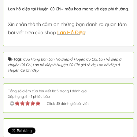
Lan hồ điệp tại Huyện Củ Chi– mẫu hoa mang vẻ đẹp phi thường.
Xin chân thành cảm ơn những bạn dành ra quan tâm
bài viết trên của shop
Lan Hồ Điệp
!
Tags:
Cửa Hàng Bán Lan Hồ Điệp Ở Huyện Củ Chi
,
Lan hồ điệp ở
Huyện Củ Chi
,
Lan hồ điệp ở Huyện Củ Chi giá rẻ đẹ
,
Lan hồ điệp ở
Huyện Củ Chi đẹp
Tổng số điểm của bài viết là: 5 trong 1 đánh giá
Xếp hạng:
5
-
1
phiếu bầu
Click để đánh giá bài viết