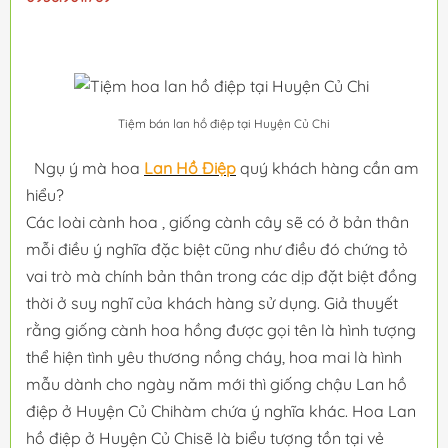
Tiệm bán lan hồ điệp tại Huyện Củ Chi
Ngụ ý mà hoa
Lan Hồ Điệp
quý khách hàng cần am
hiểu?
Các loài cành hoa , giống cành cây sẽ có ở bản thân
mỗi điều ý nghĩa đặc biệt cũng như điều đó chứng tỏ
vai trò mà chính bản thân trong các dịp đặt biệt đồng
thời ở suy nghĩ của khách hàng sử dụng. Giả thuyết
rằng giống cành hoa hồng được gọi tên là hình tượng
thể hiện tình yêu thương nồng cháy, hoa mai là hình
mẫu dành cho ngày năm mới thì giống chậu Lan hồ
điệp ở Huyện Củ Chihàm chứa ý nghĩa khác. Hoa Lan
hồ điệp ở Huyện Củ Chisẽ là biểu tượng tồn tại vẻ