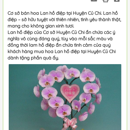
Cơ sở bán hoa Lan hồ điệp tại Huyện Củ Chi. Lan hồ
điệp – sở hữu tuyệt vời thiên nhiên, tình yêu thành thật,
mang cho không gian xinh tươi.
Lan hồ điệp của Cơ sở Huyện Củ Chi ẩn chứa các ý
nghĩa vô cùng đáng quý, tùy vào mỗi sắc màu và
đồng thời lam hồ điệp ẩn chứa tình cảm của quý
khách hàng mua hoa Lan hồ điệp tại Huyện Củ Chi
dành tặng phần quà ấy.