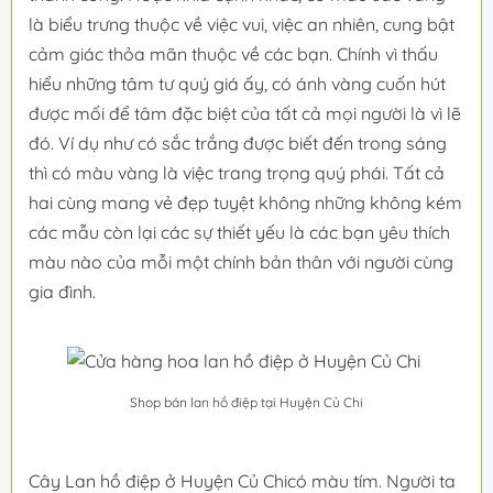
là biểu trưng thuộc về việc vui, việc an nhiên, cung bật
cảm giác thỏa mãn thuộc về các bạn. Chính vì thấu
hiểu những tâm tư quý giá ấy, có ánh vàng cuốn hút
được mối để tâm đặc biệt của tất cả mọi người là vì lẽ
đó. Ví dụ như có sắc trắng được biết đến trong sáng
thì có màu vàng là việc trang trọng quý phái. Tất cả
hai cùng mang vẻ đẹp tuyệt không những không kém
các mẫu còn lại các sự thiết yếu là các bạn yêu thích
màu nào của mỗi một chính bản thân với người cùng
gia đình.
Shop bán lan hồ điệp tại Huyện Củ Chi
Cây Lan hồ điệp ở Huyện Củ Chicó màu tím. Người ta