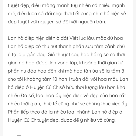
tuyệt đẹp, điều mỏng manh tuy nhiên có nhiều mạnh
mẽ, điều kiên cố đối chọi thời tiết cũng như thể hiện vẻ
đẹp tuyệt vời nguyên sơ đối với nguyên bản.
Lan hồ điệp hiện diện ở đất Việt lúc lâu, mặc dù hoa
Lan hồ điệp có thu hút thành phần sưu tầm cảnh chú
ý tại dịp gần đây. Giả thuyết cây hoa hồng sẽ có thời
gian nở hoa được tính vòng lặp, khoảng thời gian từ
phần nụ đóa hoa đến khi mà hoa tàn úa sẽ là tầm 8
cho tới khoảng tầm 10 hơn 1 tuần đối với hoa mẫu Lan
hồ điệp ở Huyện Củ Chisở hữu thời lượng lâu hơn khá
nhiều.Đa số, loài hoa ấy hiện diện vẻ đẹp của hoa rất
nhiều thời gian, thực tế cũng như sẽ chứng thực việc ấy.
Phần tiếp theo đó là nhiều loại nhánh Lan hồ điệp ở
Huyện Củ Chituyệt đẹp, được để ý nhiều vô cùng.