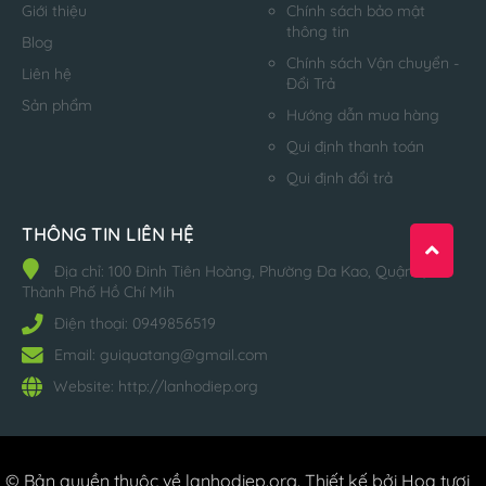
Giới thiệu
Chính sách bảo mật
thông tin
Blog
Chính sách Vận chuyển -
Liên hệ
Đổi Trả
Sản phẩm
Hướng dẫn mua hàng
Qui định thanh toán
Qui định đổi trả
THÔNG TIN LIÊN HỆ
Địa chỉ:
100 Đinh Tiên Hoàng, Phường Đa Kao, Quận 1,
Thành Phố Hồ Chí Mih
Điện thoại:
0949856519
Email:
guiquatang@gmail.com
Website:
http://lanhodiep.org
© Bản quyền thuộc về
lanhodiep.org
.
Thiết kế bởi Hoa tươi