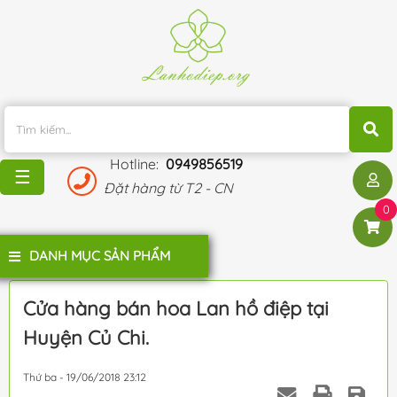
TRANG
CHỦ
KHUYẾN
MÃI
Hotline:
0949856519
BLOG
☰
Đặt hàng từ T2 - CN
ĐÁNH
0
GIÁ
KHÁCH
DANH MỤC SẢN PHẨM
HÀNG
LIÊN
Cửa hàng bán hoa Lan hồ điệp tại
HỆ
Huyện Củ Chi.
Thứ ba - 19/06/2018 23:12