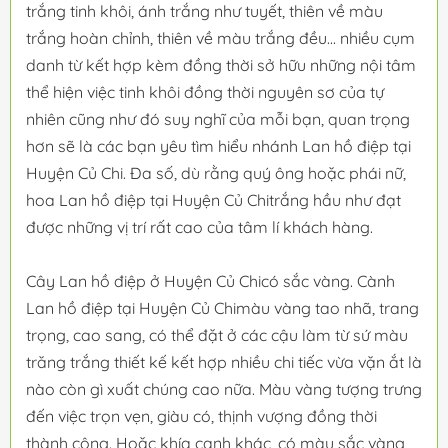
trắng tinh khôi, ánh trắng như tuyết, thiên về màu
trắng hoàn chỉnh, thiên về màu trắng đều... nhiều cụm
danh từ kết hợp kèm đồng thời sở hữu những nội tâm
thể hiện việc tinh khôi đồng thời nguyên sơ của tự
nhiên cũng như đó suy nghĩ của mỗi bạn, quan trọng
hơn sẽ là các bạn yêu tìm hiểu nhánh Lan hồ điệp tại
Huyện Củ Chi. Đa số, dù rằng quý ông hoặc phái nữ,
hoa Lan hồ điệp tại Huyện Củ Chitrắng hầu như đạt
được những vị trí rất cao của tâm lí khách hàng.
Cây Lan hồ điệp ở Huyện Củ Chicó sắc vàng. Cành
Lan hồ điệp tại Huyện Củ Chimàu vàng tao nhã, trang
trọng, cao sang, có thể đặt ở các cậu làm từ sứ màu
trăng trắng thiết kế kết hợp nhiều chi tiếc vừa vặn ắt là
nào còn gì xuất chúng cao nữa. Màu vàng tượng trưng
đến việc trọn vẹn, giàu có, thịnh vượng đồng thời
thành công. Hoặc khía cạnh khác, có màu sắc vàng