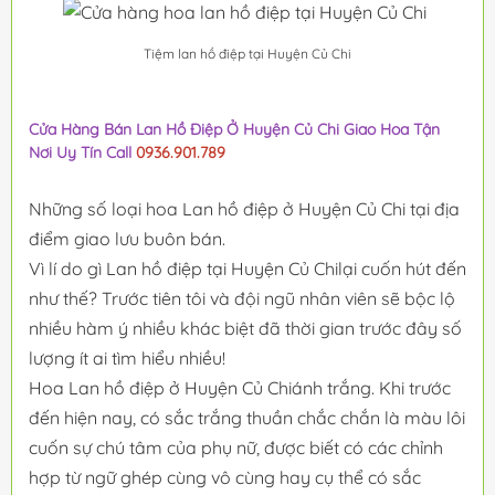
Tiệm lan hồ điệp tại Huyện Củ Chi
Cửa Hàng Bán Lan Hồ Điệp Ở Huyện Củ Chi Giao Hoa Tận
Nơi Uy Tín Call
0936.901.789
Những số loại hoa Lan hồ điệp ở Huyện Củ Chi tại địa
điểm giao lưu buôn bán.
Vì lí do gì Lan hồ điệp tại Huyện Củ Chilại cuốn hút đến
như thế? Trước tiên tôi và đội ngũ nhân viên sẽ bộc lộ
nhiều hàm ý nhiều khác biệt đã thời gian trước đây số
lượng ít ai tìm hiểu nhiều!
Hoa Lan hồ điệp ở Huyện Củ Chiánh trắng. Khi trước
đến hiện nay, có sắc trắng thuần chắc chắn là màu lôi
cuốn sự chú tâm của phụ nữ, được biết có các chỉnh
hợp từ ngữ ghép cùng vô cùng hay cụ thể có sắc