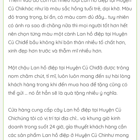
Thêm vào đó còn rất nhiều loại Lan hồ điệp tại Huyện
Củ Chikhác như là màu sắc hồng tuổi trẻ, dại khờ. Màu
đỏ trang trọng, bí ẩn, có màu cam đủ đầy... tuy nhiên
có ánh ra sao đi chăng nữa thì mọi người tốt hơn hết
nên chọn từng màu một cành Lan hồ điệp tại Huyện
Củ Chiđể bầu không khí bản thân nhiều tố chất hơn,
xinh đẹp hơn trước và thẫm mĩ nhiều hơn.
Một chậu Lan hồ điệp tại Huyện Củ Chiđã được trông
nom chăm chút, tỉ mĩ, luôn luôn mang đến sự hài lòng
khách hàng trong khi đến mua hoa để tặng cũng có
thể gửi ... nó ắt hẳn sẽ là quà tặng nhiều ý nghĩa.
Cửa hàng cung cấp cây Lan hồ điệp tại Huyện Củ
Chichúng tôi có vị trí tại địa chỉ:.. và khung giờ kinh
doanh trong suốt 24 giờ, gỉa thuyết khách hàng cần
các sản phẩm Lan hồ điệp ở Huyện Củ Chinhư mong