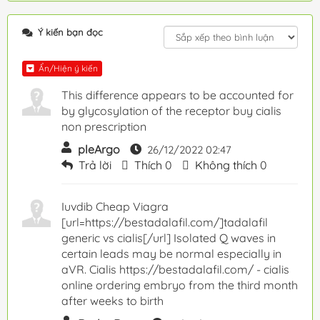
Ý kiến bạn đọc
Ẩn/Hiện ý kiến
This difference appears to be accounted for
by glycosylation of the receptor buy cialis
non prescription
pleArgo
26/12/2022 02:47
Trả lời
Thích
0
Không thích
0
Iuvdib Cheap Viagra
[url=https://bestadalafil.com/]tadalafil
generic vs cialis[/url] Isolated Q waves in
certain leads may be normal especially in
aVR. Cialis https://bestadalafil.com/ - cialis
online ordering embryo from the third month
after weeks to birth