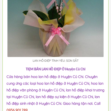
LAN HỒ ĐIỆP TÌNH YÊU: SON SẮT
TIỆM BÁN LAN HỒ ĐIỆP Ở Huyện Củ Chi
Cửa hàng bán hoa lan hồ điệp ở Huyện Củ Chi. Chuyên
cung ứng các loại hoa lan hồ điệp ở Huyện Củ Chi, hoa lan
hồ điệp văn phòng ở Huyện Củ Chi, lan hồ điệp khai trương
tại Huyện Củ Chi, lan hồ điệp sự kiện ở Huyện Củ Chi, lan
hồ điệp sinh nhật ở Huyện Củ Chi. Giao hàng tận nơi. Call
0936.901.789