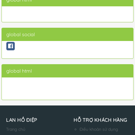
global social
global html
LAN HỒ ĐIỆP
HỖ TRỢ KHÁCH HÀNG
Trang chủ
Điều khoản sử dụng