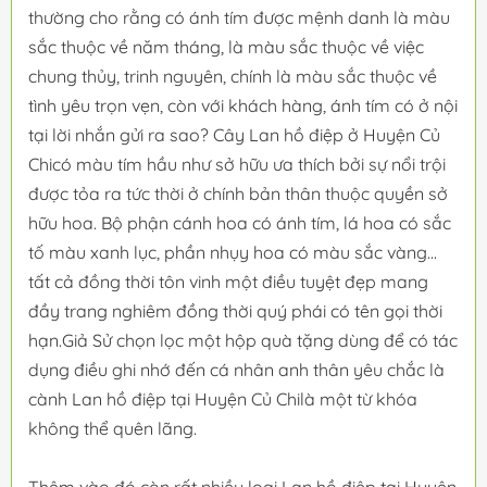
thường cho rằng có ánh tím được mệnh danh là màu
sắc thuộc về năm tháng, là màu sắc thuộc về việc
chung thủy, trinh nguyên, chính là màu sắc thuộc về
tình yêu trọn vẹn, còn với khách hàng, ánh tím có ở nội
tại lời nhắn gửi ra sao? Cây Lan hồ điệp ở Huyện Củ
Chicó màu tím hầu như sở hữu ưa thích bởi sự nổi trội
được tỏa ra tức thời ở chính bản thân thuộc quyền sở
hữu hoa. Bộ phận cánh hoa có ánh tím, lá hoa có sắc
tố màu xanh lục, phần nhụy hoa có màu sắc vàng...
tất cả đồng thời tôn vinh một điều tuyệt đẹp mang
đầy trang nghiêm đồng thời quý phái có tên gọi thời
hạn.Giả Sử chọn lọc một hộp quà tặng dùng để có tác
dụng điều ghi nhớ đến cá nhân anh thân yêu chắc là
cành Lan hồ điệp tại Huyện Củ Chilà một từ khóa
không thể quên lãng.