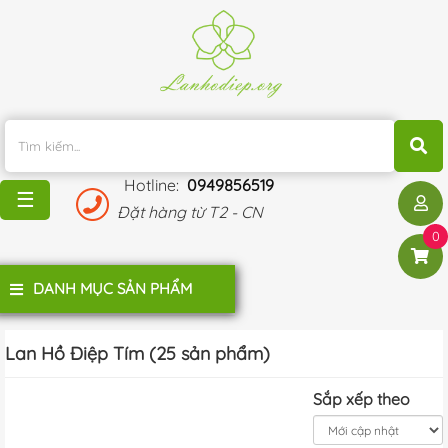
TRANG
CHỦ
KHUYẾN
MÃI
Hotline:
0949856519
BLOG
☰
Đặt hàng từ T2 - CN
ĐÁNH
0
GIÁ
KHÁCH
DANH MỤC SẢN PHẨM
HÀNG
LIÊN
Lan Hồ Điệp Tím (25 sản phẩm)
HỆ
Sắp xếp theo