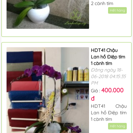
2 cành tím
Hết hàng
HDT41 Chậu
Lan hồ Điệp tím
1 cành tím
Đăng ngày 18-
06-2018 04:15:35
PM
400.000
Giá :
đ
HDT41 Chậu
Lan hồ Điệp tím
1 cành tím
Hết hàng