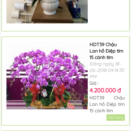
HDT39 Chậu
Lan hồ Điệp tím
15 cành tím
Đăng ngày 18-
06-2018 04:14:35
PM
Giá :
4.200.000 đ
HDT39 Chậu
Lan hồ Điệp tím
15 cành tím
Hết hàng