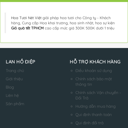
Hoa Tươi Nét Việt
giải pháp hoa tươi cho Công ty - Khách
hàng, Cung cấp Hoa khai trương, hoa sinh nhật, hoa sự kiện
Giỏ quà tết TPHCM
cao cấp mức giá 300K 500K dưới 1 triệu
LAN HỒ ĐIỆP
HỖ TRỢ KHÁCH HÀNG
Trang chủ
Điều khoản sử dụng
Giới thiệu
Chính sách bảo mật
thông tin
Blog
Chính sách Vận chuyển -
Liên hệ
Đổi Trả
Sản phẩm
Hướng dẫn mua hàng
Qui định thanh toán
Qui định đổi trả