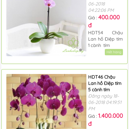
06-2018
04:22:06 PM
400.000
Giá :
đ
HDT54 Chậu
Lan hồ Điệp tím
1 cành tím
Hết hàng
HDT46 Chậu
Lan hồ Điệp tím
5 cành tím
Đăng ngày 18-
06-2018 04:19:51
PM
1.400.000
Giá :
đ