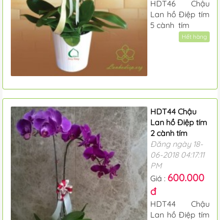
HDT46 Chậu
Lan hồ Điệp tím
5 cành tím
Hết hàng
HDT44 Chậu
Lan hồ Điệp tím
2 cành tím
Đăng ngày 18-
06-2018 04:17:11
PM
600.000
Giá :
đ
HDT44 Chậu
Lan hồ Điệp tím