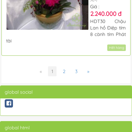
AM
Giá :
2.240.000 đ
HDT30 Chậu
Lan hồ Điệp tím
8 cành tím Phát
tài
Hết hàng
«
1
2
3
»
global social
global html