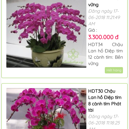
vững
Đăng ngày 17-
06-2018 11:21:49
AM
Giá :
3.300.000 đ
HDT34 Chậu
Lan hồ Điệp tím
12 cành tím: Bền
vững
Hết hàng
HDT30 Chậu
Lan hồ Điệp tím
8 cành tím Phát
tài
Đăng ngày 17-
06-2018 11:18:25