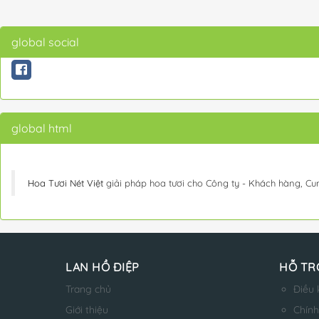
global social
global html
Hoa Tươi Nét Việt
giải pháp hoa tươi cho Công ty - Khách hàng, Cu
LAN HỒ ĐIỆP
HỖ TR
Trang chủ
Điều 
Giới thiệu
Chính