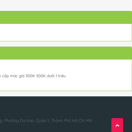
 cấp mức giá 300K 500K dưới 1 triệu
g, Phường Đa Kao, Quận 1, Thành Phố Hồ Chí Mih