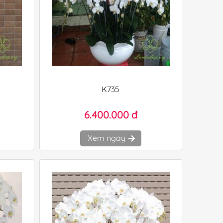
K735
6.400.000 đ
Xem ngay