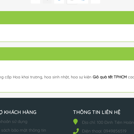
ng cấp Hoa khai trương, hoa sinh nhật, hoa sự kiện
Giỏ quà tết TPHCM
cao
Ợ KHÁCH HÀNG
THÔNG TIN LIÊN HỆ
khoản sử dụng
Địa chỉ:
100 Đinh Tiên Hoàn
 sách bảo mật thông tin
Điện thoại:
0949856519