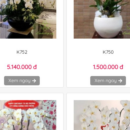
K752
K750
5.140.000 đ
1.500.000 đ
Xem ngay
Xem ngay