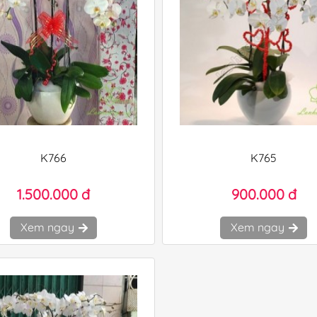
K766
K765
1.500.000 đ
900.000 đ
Xem ngay
Xem ngay