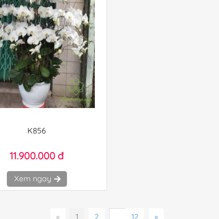
K856
11.900.000 đ
Xem ngay
«
1
2
12
»
...