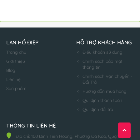
LAN HỒ ĐIỆP
HỖ TRỢ KHÁCH HÀNG
Trang chủ
Điều khoản sử dụng
Giới thiệu
Chính sách bảo mật
thông tin
Blog
Chính sách Vận chuyển -
Liên hệ
Đổi Trả
Sản phẩm
Hướng dẫn mua hàng
Qui định thanh toán
Qui định đổi trả
THÔNG TIN LIÊN HỆ
Địa chỉ:
100 Đinh Tiên Hoàng, Phường Đa Kao, Quận 1,