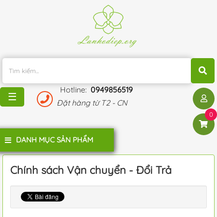
TRANG
CHỦ
KHUYẾN
MÃI
Hotline:
0949856519
BLOG
☰
Đặt hàng từ T2 - CN
ĐÁNH
0
GIÁ
KHÁCH
DANH MỤC SẢN PHẨM
HÀNG
LIÊN
Chính sách Vận chuyển - Đổi Trả
HỆ