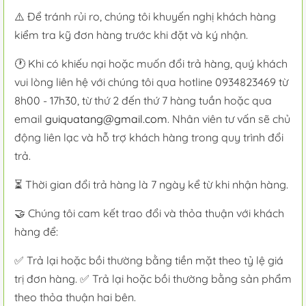
⚠️ Để tránh rủi ro, chúng tôi khuyến nghị khách hàng
kiểm tra kỹ đơn hàng trước khi đặt và ký nhận.
🕐 Khi có khiếu nại hoặc muốn đổi trả hàng, quý khách
vui lòng liên hệ với chúng tôi qua hotline 0934823469 từ
8h00 - 17h30, từ thứ 2 đến thứ 7 hàng tuần hoặc qua
email
guiquatang@gmail.com
. Nhân viên tư vấn sẽ chủ
động liên lạc và hỗ trợ khách hàng trong quy trình đổi
trả.
⏳ Thời gian đổi trả hàng là 7 ngày kể từ khi nhận hàng.
🤝 Chúng tôi cam kết trao đổi và thỏa thuận với khách
hàng để:
✅ Trả lại hoặc bồi thường bằng tiền mặt theo tỷ lệ giá
trị đơn hàng. ✅ Trả lại hoặc bồi thường bằng sản phẩm
theo thỏa thuận hai bên.