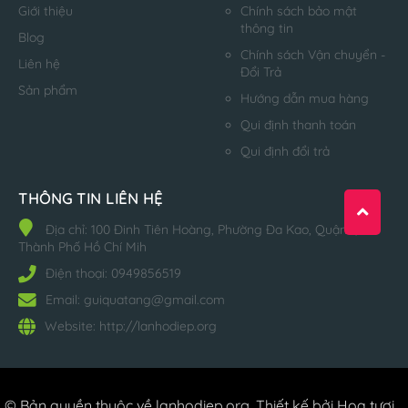
Giới thiệu
Chính sách bảo mật
thông tin
Blog
Chính sách Vận chuyển -
Liên hệ
Đổi Trả
Sản phẩm
Hướng dẫn mua hàng
Qui định thanh toán
Qui định đổi trả
THÔNG TIN LIÊN HỆ
Địa chỉ:
100 Đinh Tiên Hoàng, Phường Đa Kao, Quận 1,
Thành Phố Hồ Chí Mih
Điện thoại:
0949856519
Email:
guiquatang@gmail.com
Website:
http://lanhodiep.org
© Bản quyền thuộc về
lanhodiep.org
.
Thiết kế bởi Hoa tươi