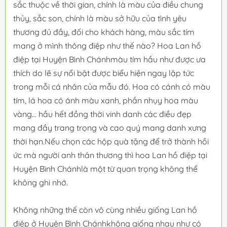
sắc thuộc về thời gian, chính là màu của điều chung
thủy, sắc son, chính là màu sở hữu của tình yêu
thương đủ đầy, đối cho khách hàng, màu sắc tím
mang ở mình thông điệp như thế nào? Hoa Lan hồ
điệp tại Huyện Bình Chánhmàu tím hầu như được ưa
thích do lẽ sự nổi bật được biểu hiện ngay lập tức
trong mỗi cá nhân của mẫu đó. Hoa có cánh có màu
tím, lá hoa có ánh màu xanh, phần nhụy hoa màu
vàng... hầu hết đồng thời vinh danh các điều đẹp
mang đầy trang trọng và cao quý mang danh xưng
thời hạn.Nếu chọn các hộp quà tặng để trở thành hồi
ức mà người anh thân thương thì hoa Lan hồ điệp tại
Huyện Bình Chánhlà một từ quan trọng không thể
không ghi nhớ.
Không những thế còn vô cùng nhiều giống Lan hồ
điệp ở Huyện Bình Chánhkhông giống nhau như có