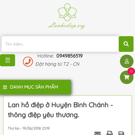
TRANG
CHỦ
KHUYẾN
MÃI
Hotline:
0949856519
BLOG
☰
Đặt hàng từ T2 - CN
ĐÁNH
0
GIÁ
KHÁCH
DANH MỤC SẢN PHẨM
HÀNG
LIÊN
Lan hồ điệp ở Huyện Bình Chánh -
HỆ
thông điệp yêu thương.
Thứ ba - 19/06/2018 23:19