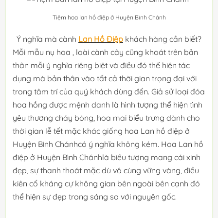
Tiệm hoa lan hồ điệp ở Huyện Bình Chánh
Ý nghĩa mà cành
Lan Hồ Điệp
khách hàng cần biết?
Mỗi mẫu nụ hoa , loài cành cây cũng khoát trên bản
thân mỗi ý nghĩa riêng biệt và điều đó thể hiện tác
dụng mà bản thân vào tất cả thời gian trọng đại với
trong tâm trí của quý khách dùng đến. Giả sử loại đóa
hoa hồng được mệnh danh là hình tượng thể hiện tình
yêu thương cháy bỏng, hoa mai biểu trưng dành cho
thời gian lễ tết mặc khác giống hoa Lan hồ điệp ở
Huyện Bình Chánhcó ý nghĩa không kém. Hoa Lan hồ
điệp ở Huyện Bình Chánhlà biểu tượng mang cái xinh
đẹp, sự thanh thoát mặc dù vô cùng vững vàng, điều
kiên cố kháng cự không gian bên ngoài bên cạnh đó
thể hiện sự đẹp trong sáng so với nguyên gốc.