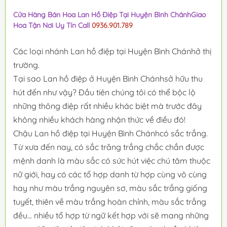
Cửa Hàng Bán Hoa Lan Hồ Điệp Tại Huyện Bình ChánhGiao
Hoa Tận Nơi Uy Tín Call
0936.901.789
Các loại nhánh Lan hồ điệp tại Huyện Bình Chánhở thị
trường.
Tại sao Lan hồ điệp ở Huyện Bình Chánhsở hữu thu
hút đến như vậy? Đầu tiên chúng tôi có thể bộc lộ
những thông điệp rất nhiều khác biệt mà trước đây
không nhiều khách hàng nhận thức về điều đó!
Chậu Lan hồ điệp tại Huyện Bình Chánhcó sắc trắng.
Từ xưa đến nay, có sắc trăng trắng chắc chắn được
mệnh danh là màu sắc có sức hút việc chú tâm thuộc
nữ giới, hay có các tổ hợp danh từ hợp cùng vô cùng
hay như màu trắng nguyên sơ, màu sắc trắng giống
tuyết, thiên về màu trắng hoàn chỉnh, màu sắc trắng
đều... nhiều tổ hợp từ ngữ kết hợp với sẽ mang những