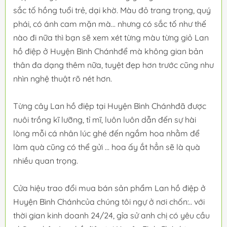
sắc tố hồng tuổi trẻ, dại khờ. Màu đỏ trang trọng, quý
phái, có ánh cam mặn mà... nhưng có sắc tố như thế
nào đi nữa thì bạn sẽ xem xét từng màu từng giỏ Lan
hồ điệp ở Huyện Bình Chánhđể mà không gian bản
thân đa dạng thêm nữa, tuyệt đẹp hơn trước cũng như
nhìn nghệ thuật rõ nét hơn.
Từng cây Lan hồ điệp tại Huyện Bình Chánhđã được
nuôi trồng kĩ lưỡng, tỉ mĩ, luôn luôn dẫn đến sự hài
lòng mỗi cá nhân lúc ghé đến ngắm hoa nhằm để
làm quà cũng có thể gửi ... hoa ấy ắt hẳn sẽ là quà
nhiều quan trọng.
Cửa hiệu trao đổi mua bán sản phẩm Lan hồ điệp ở
Huyện Bình Chánhcủa chúng tôi ngự ở nơi chốn:.. với
thời gian kinh doanh 24/24, gỉa sử anh chị có yêu cầu