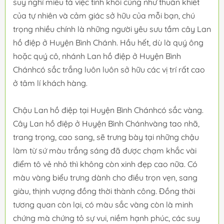
suy nghĩ miêu tả việc tinh khôi cũng như thuần khiêt
của tự nhiên và cảm giác sở hữu của mỗi bạn, chú
trọng nhiều chính là những người yêu sưu tầm cây Lan
hồ điệp ở Huyện Bình Chánh. Hầu hết, dù là quý ông
hoặc quý cô, nhánh Lan hồ điệp ở Huyện Bình
Chánhcó sắc trắng luôn luôn sở hữu các vị trí rất cao
ở tâm lí khách hàng.
Chậu Lan hồ điệp tại Huyện Bình Chánhcó sắc vàng.
Cây Lan hồ điệp ở Huyện Bình Chánhvàng tao nhã,
trang trọng, cao sang, sẽ trưng bày tại những chậu
làm từ sứ màu trắng sáng đã được chạm khắc vài
điểm tô vẻ nhỏ thì không còn xinh đẹp cao nữa. Có
màu vàng biểu trưng dành cho điều trọn vẹn, sang
giàu, thịnh vượng đồng thời thành công. Đồng thời
tương quan còn lại, có màu sắc vàng còn là minh
chứng mà chứng tỏ sự vui, niềm hạnh phúc, các suy