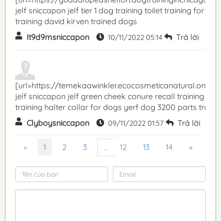
jelf sniccapon jelf tier 1 dog training toilet training fo
training david kirven trained dogs
It9d9msniccapon
Trả lời
T
10/11/2022 05:14
[url=https://temekaawinkler.ecocosmeticanatural.online]
jelf sniccapon jelf green cheek conure recall training 
training halter collar for dogs yerf dog 3200 parts train 
Clyboysniccapon
Trả lời
T
09/11/2022 01:57
«
1
2
3
12
13
14
»
...