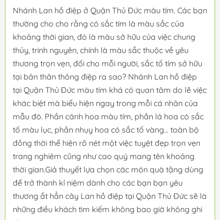
Nhánh Lan hồ điệp ở Quận Thủ Đức màu tím. Các bạn
thường cho cho rằng có sắc tím là màu sắc của
khoảng thời gian, đó là màu sở hữu của việc chung
thủy, trinh nguyên, chính là màu sắc thuộc về yêu
thương trọn vẹn, đối cho mỗi người, sắc tố tím sở hữu
tại bản thân thông điệp ra sao? Nhánh Lan hồ điệp
tại Quận Thủ Đức màu tím khá có quan tâm do lẽ việc
khác biệt mà biểu hiện ngay trong mỗi cá nhân của
mẫu đó. Phần cánh hoa màu tím, phần lá hoa có sắc
tố màu lục, phần nhụy hoa có sắc tố vàng... toàn bộ
đồng thời thể hiện rõ nét một việc tuyệt đẹp trọn vẹn
trang nghiêm cũng như cao quý mang tên khoảng
thời gian.Giả thuyết lựa chọn các món quà tặng dùng
để trở thành kỉ niệm dành cho các bạn bạn yêu
thương ắt hẳn cây Lan hồ điệp tại Quận Thủ Đức sẽ là
những điều khách tìm kiếm không bao giờ không ghi