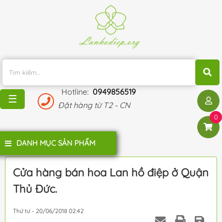
TRANG
CHỦ
KHUYẾN
MÃI
Hotline:
0949856519
BLOG
☰
Đặt hàng từ T2 - CN
ĐÁNH
0
GIÁ
KHÁCH
DANH MỤC SẢN PHẨM
HÀNG
LIÊN
Cửa hàng bán hoa Lan hồ điệp ở Quận
HỆ
Thủ Đức.
Thứ tư - 20/06/2018 02:42