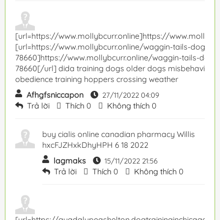
[url=https://www.mollybcurr.online]https://www.mollybcur
[url=https://www.mollybcurr.online/waggin-tails-dog-trai
78660]https://www.mollybcurr.online/waggin-tails-dog-t
78660[/url] dida training dogs older dogs misbehaving t
obedience training hoppers crossing weather
Afhgfsniccapon
27/11/2022 04:09
Trả lời
Thích
0
Không thích
0
buy cialis online canadian pharmacy Willis
hxcFJZHxkDhyHPH 6 18 2022
lagmaks
15/11/2022 21:56
Trả lời
Thích
0
Không thích
0
[url=https://guadalupeashelton.dogtraininginchicagobest