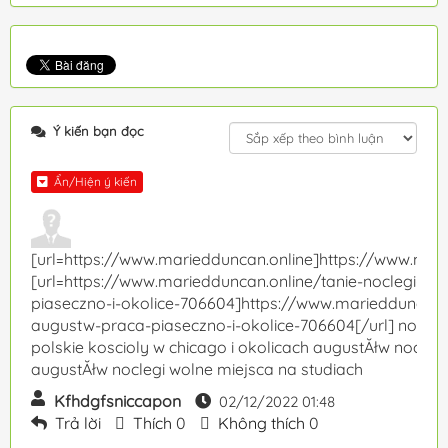
Ý kiến bạn đọc
Ẩn/Hiện ý kiến
[url=https://www.mariedduncan.online]https://www.mari
[url=https://www.mariedduncan.online/tanie-noclegi-au
piaseczno-i-okolice-706604]https://www.mariedduncan.o
augustw-praca-piaseczno-i-okolice-706604[/url] nocleg
polskie koscioly w chicago i okolicach augustĂłw noclegi
augustĂłw noclegi wolne miejsca na studiach
Kfhdgfsniccapon
02/12/2022 01:48
Trả lời
Thích
0
Không thích
0