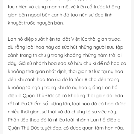
tuy nhiên vô cùng mạnh mẽ, vẻ kiên cố trước không
gian bên ngoài bên cạnh đó tạo nên sự đẹp tinh
khuyết trước nguyên bản.
Lan hồ điệp xuất hiện tại đất Việt lúc thời gian trước,
dù rằng loài hoa này có sức hút những người sưu tập
cảnh trang trí chú ý trong khoảng những năm trở lại
đây. Giả sử nhánh hoa sao sở hữu chu kì để nở hoa có
khoảng thời gian nhất định, thời gian từ lúc tại nụ hoa
đến khi cành hoa tàn úa đó là tầm 8 cho đến trong
khoảng 10 ngày trong khi đó nụ hoa giống Lan hồ
điệp ở Quận Thủ Đức sẽ có khoảng thời gian dài hơn
rất nhiều.Chiếm số lượng lớn, loại hoa đó có hoa được
nhiều thời gian, sự thật và đã chứng tỏ sự việc này.
Phần tiếp theo đó là nhiều loài nhánh Lan hồ điệp ở
Quận Thủ Đức tuyệt đẹp, có được quan tâm hơn nữa.