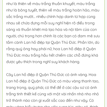
như là thiên về màu trắng thuần khuyết, màu trắng
như là bông tuyết, thiên về màu trắng hoàn hảo, màu
sắc trắng mướt... nhiều chỉnh hợp danh từ hợp cùng
nhau sẽ chứa đựng mỗi suy nghĩ hiện rõ điểu trong
sáng và thuần khiêt mà tạo hóa và nội tâm của con
người, chú trọng hơn chính là các bạn có đam mê sưu
tầm cành Lan hồ điệp tại Quận Thủ Đức. Phần lớn, dù
rằng quý ông hay phái nữ, hoa Lan hồ điệp ở Quận
Thủ Đức màu trắng hầu hết chiếm các chỗ đứng khá
được yêu thích trong nghĩ suy khách hàng.
Cây Lan hồ điệp ở Quận Thủ Đức có ánh vàng. Hoa
Lan hồ điệp ở Quận Thủ Đức có màu vàng thanh tao,
trang trọng, quý phái, có thể để ở các cậu sứ có ánh
trắng tinh thiết kế cùng với một vài nhấn nhá nho nhỏ
trở thành nào còn gì xuất sắc cao đến như vậy. Có
màu vàng biểu trưng cho việc sung túc, giàu có, thịnh