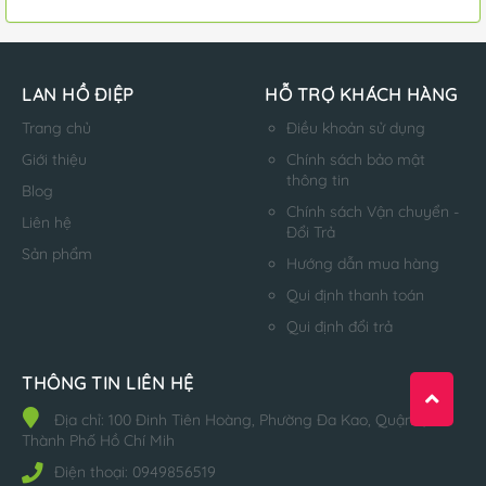
LAN HỒ ĐIỆP
HỖ TRỢ KHÁCH HÀNG
Trang chủ
Điều khoản sử dụng
Giới thiệu
Chính sách bảo mật
thông tin
Blog
Chính sách Vận chuyển -
Liên hệ
Đổi Trả
Sản phẩm
Hướng dẫn mua hàng
Qui định thanh toán
Qui định đổi trả
THÔNG TIN LIÊN HỆ
Địa chỉ:
100 Đinh Tiên Hoàng, Phường Đa Kao, Quận 1,
Thành Phố Hồ Chí Mih
Điện thoại:
0949856519