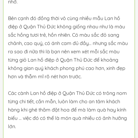
nhớ.
Bên cạnh đó đồng thời vô cùng nhiều mẫu Lan hồ
điệp ở Quận Thủ Đức không giống nhau như là màu
sắc hồng tươi trẻ, hồn nhiên. Có màu sắc đỏ sang
chảnh, cao quý, có ánh cam đủ đầy... nhưng sắc màu
ra sao đi nữa thì là bạn nên xem xét mỗi sắc màu
từng giỏ Lan hồ điệp ở Quận Thủ Đức để khoảng
không gian quý khách phong phú cao hơn, xinh đẹp
hơn và thẫm mĩ rõ nét hơn trước.
Các cành Lan hồ điệp ở Quận Thủ Đức có trông nom
từng chi tiết, cần mẫn, luôn làm cho an tâm khách
hàng khi ghé thăm đặt hoa để mà làm quà hay kính
biếu ... việc đó có thể là món quà nhiều có ảnh hưởng
lớn.