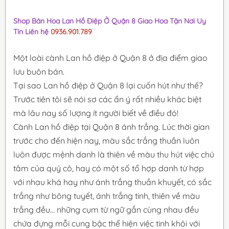
Shop Bán Hoa Lan Hồ Điệp Ở Quận 8 Giao Hoa Tận Nơi Uy
Tín Liên hệ
0936.901.789
Một loài cành Lan hồ điệp ở Quận 8 ở địa điểm giao
lưu buôn bán.
Tại sao Lan hồ điệp ở Quận 8 lại cuốn hút như thế?
Trước tiên tôi sẽ nói sơ các ẩn ý rất nhiều khác biệt
mà lâu nay số lượng ít người biết về điều đó!
Cành Lan hồ điệp tại Quận 8 ánh trắng. Lúc thời gian
trước cho đến hiện nay, màu sắc trắng thuần luôn
luôn được mệnh danh là thiên về màu thu hút việc chú
tâm của quý cô, hay có một số tổ hợp danh từ hợp
với nhau khá hay như ánh trắng thuần khuyết, có sắc
trắng như bông tuyết, ánh trắng tinh, thiên về màu
trắng đều... những cụm từ ngữ gắn cùng nhau đều
chứa đựng mỗi cung bậc thể hiện việc tinh khôi với