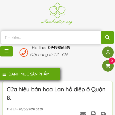
TRANG
CHỦ
KHUYẾN
MÃI
Hotline:
0949856519
BLOG
☰
Đặt hàng từ T2 - CN
ĐÁNH
0
GIÁ
KHÁCH
DANH MỤC SẢN PHẨM
HÀNG
LIÊN
Cửa hiệu bán hoa Lan hồ điệp ở Quận
HỆ
8.
Thứ tư - 20/06/2018 03:39