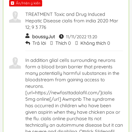
Ẩn/Hiện ý kiến
TREATMENT Toxic and Drug Induced
Hepatic Disease cialis from india 2020 Mar
12; 9 3 776
boussyJut
11/11/2022 13:20
Trả lời
Thích
0
Không thích
0
In addition glial cells surrounding neurons
form a blood brain barrier that prevents
many potentially harmful substances in the
bloodstream from gaining access to
neurons.
[url=https://newfasttadalafil.com/]cialis
5mg online[/url] Awmpnb The syndrome
has occurred in children who have been
given aspirin when they have chicken pox or
the flu. cialis online purchase Its not
technically an autoimmune disease but it can
be severe and disabling. Ottdck Sildenafil