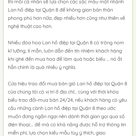
thì mỗi cá nhân sẽ lựa chọn các sắc màu một nhánh
Lan hồ điệp tại Quận 8 để không gian bản thân
phong phú hơn nữa, đẹp nhiều hơn cũng như thiên về
nghệ thuật cao hơn.
Nhiều đóa hoa Lan hồ điệp tại Quận 8 có trông nom
kĩ lưỡng, tỉ mẫn, luôn dẫn đến tín nhiệm khách hàng
khi ghé đến mua hoa để làm quà hoặc biếu ... nó ắt
hẳn chính là quà nhiều ý nghĩa.
Cửa hiệu trao đổi mua bán giỏ Lan hồ điệp tại Quận 8
của chúng tôi có vị trí ở địa chỉ:.. cùng với thời khóa
biểu trao đổi-mua bán 24/24, nếu khách hàng có yêu
cầu những cành Lan hồ điệp tại Quận 8 theo ước
muốn đừng ngần ngại nên dành thời gian gọi qua số
điện thoại:... để mà có khả năng được hỗ trợ thông tin
miễn phí, lựa chọn kiểu mẫu tùy ý thích, giao