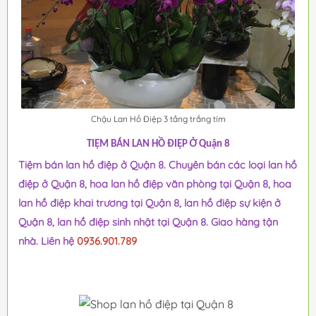
Chậu Lan Hồ Điệp 3 tầng trắng tím
TIỆM BÁN LAN HỒ ĐIỆP Ở Quận 8
Tiệm bán lan hồ điệp ở Quận 8. Chuyên bán các loại lan hồ
điệp ở Quận 8, hoa lan hồ điệp văn phòng tại Quận 8, hoa
lan hồ điệp khai trương tại Quận 8, lan hồ điệp sự kiện ở
Quận 8, lan hồ điệp sinh nhật tại Quận 8. Giao hàng tận
nhà. Liên hệ
0936.901.789