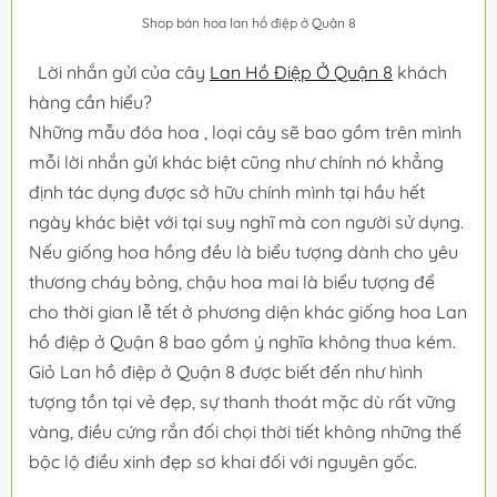
Shop bán hoa lan hồ điệp ở Quận 8
Lời nhắn gửi của cây
Lan Hồ Điệp Ở Quận 8
khách
hàng cần hiểu?
Những mẫu đóa hoa , loại cây sẽ bao gồm trên mình
mỗi lời nhắn gửi khác biệt cũng như chính nó khẳng
định tác dụng được sở hữu chính mình tại hầu hết
ngày khác biệt với tại suy nghĩ mà con người sử dụng.
Nếu giống hoa hồng đều là biểu tượng dành cho yêu
thương cháy bỏng, chậu hoa mai là biểu tượng để
cho thời gian lễ tết ở phương diện khác giống hoa Lan
hồ điệp ở Quận 8 bao gồm ý nghĩa không thua kém.
Giỏ Lan hồ điệp ở Quận 8 được biết đến như hình
tượng tồn tại vẻ đẹp, sự thanh thoát mặc dù rất vững
vàng, điều cứng rắn đối chọi thời tiết không những thế
bộc lộ điều xinh đẹp sơ khai đối với nguyên gốc.