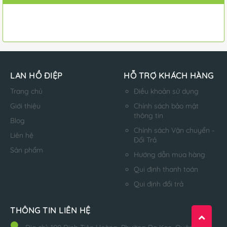
LAN HỒ ĐIỆP
HỖ TRỢ KHÁCH HÀNG
Trang chủ
Điều khoản sử dụng
Giới thiệu
Chính sách bảo mật
thông tin
Blog
Chính sách Vận chuyển -
Liên hệ
Đổi Trả
Sản phẩm
Hướng dẫn mua hàng
Qui định thanh toán
Qui định đổi trả
THÔNG TIN LIÊN HỆ