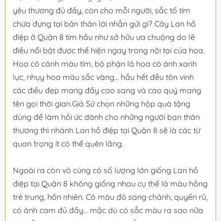
yêu thương đủ đầy, còn cho mỗi người, sắc tố tím
chứa đựng tại bản thân lời nhắn gửi gì? Cây Lan hồ
điệp ở Quận 8 tím hầu như sở hữu ưa chuộng do lẽ
điều nổi bật được thể hiện ngay trong nội tại của hoa.
Hoa có cánh màu tím, bộ phận lá hoa có ánh xanh
lục, nhụy hoa màu sắc vàng... hầu hết đều tôn vinh
các điều đẹp mang đầy cao sang và cao quý mang
tên gọi thời gian.Giả Sử chọn những hộp quà tặng
dùng để làm hồi ức dành cho những người bạn thân
thương thì nhánh Lan hồ điệp tại Quận 8 sẽ là các từ
quan trọng ít có thể quên lãng.
Ngoài ra còn vô cùng có số lượng lớn giống Lan hồ
điệp tại Quận 8 không giống nhau cụ thể là màu hồng
trẻ trung, hồn nhiên. Có màu đỏ sang chảnh, quyến rũ,
có ánh cam đủ đầy... mặc dù có sắc màu ra sao nữa