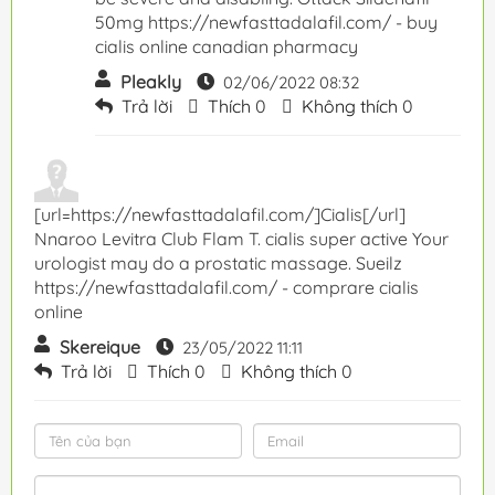
50mg https://newfasttadalafil.com/ - buy
cialis online canadian pharmacy
Pleakly
02/06/2022 08:32
Trả lời
Thích
0
Không thích
0
[url=https://newfasttadalafil.com/]Cialis[/url]
Nnaroo Levitra Club Flam T. cialis super active Your
urologist may do a prostatic massage. Sueilz
https://newfasttadalafil.com/ - comprare cialis
online
Skereique
23/05/2022 11:11
Trả lời
Thích
0
Không thích
0