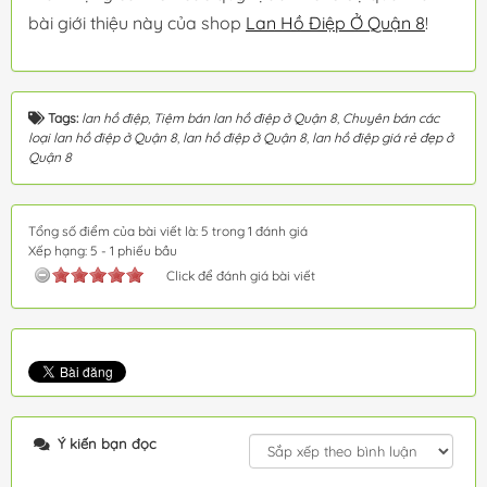
bài giới thiệu này của shop
Lan Hồ Điệp Ở Quận 8
!
Tags:
lan hồ điệp
,
Tiệm bán lan hồ điệp ở Quận 8
,
Chuyên bán các
loại lan hồ điệp ở Quận 8
,
lan hồ điệp ở Quận 8
,
lan hồ điệp giá rẻ đẹp ở
Quận 8
Tổng số điểm của bài viết là: 5 trong 1 đánh giá
Xếp hạng:
5
-
1
phiếu bầu
Click để đánh giá bài viết
Ý kiến bạn đọc