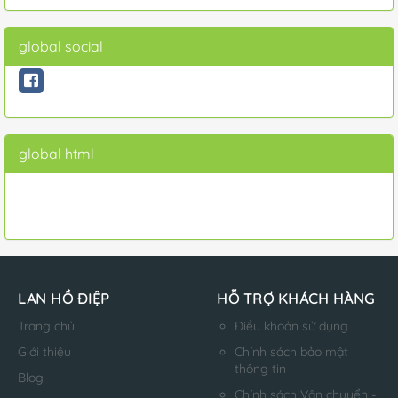
global social
global html
LAN HỒ ĐIỆP
HỖ TRỢ KHÁCH HÀNG
Trang chủ
Điều khoản sử dụng
Giới thiệu
Chính sách bảo mật
thông tin
Blog
Chính sách Vận chuyển -