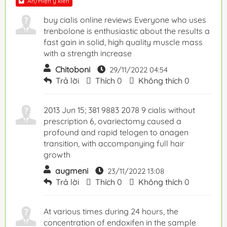
Ẩn/Hiện ý kiến
buy cialis online reviews Everyone who uses
trenbolone is enthusiastic about the results a
fast gain in solid, high quality muscle mass
with a strength increase
Chitoboni
29/11/2022 04:54
Trả lời
Thích
0
Không thích
0
2013 Jun 15; 381 9883 2078 9 cialis without
prescription 6, ovariectomy caused a
profound and rapid telogen to anagen
transition, with accompanying full hair
growth
augmeni
23/11/2022 13:08
Trả lời
Thích
0
Không thích
0
At various times during 24 hours, the
concentration of endoxifen in the sample