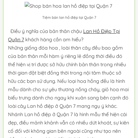
Tiệm bán lan hồ điệp tại Quận 7
Điều ý nghĩa của bản thân chậu
Lan Hồ Điệp Tại
Quận 7
khách hàng cần am hiểu?
Những giống đóa hoa , loài thân cây đều bao gồm
của bản thân mỗi hàm ý riêng lẻ đồng thời điều đó
thể hiện vị trí được sở hữu chính bản thân trong nhiều
thời gian đặt biệt đồng thời trong nội tâm thuộc sở
hữu các bạn sử dụng. Nếu loại hoa hồng đều là hình
mẫu dành cho sự yêu thương nồng cháy, giỏ hoa mai
biểu trưng dành cho ngay khi xuân sang bên cạnh đó
loài cây Lan hồ điệp ở Quận 7 mang ngụ ý khác.
Nhánh Lan hồ điệp ở Quận 7 là hình mẫu thể hiện cái
đẹp, điều mảnh khảnh vẫn có nhiều dứt khoát, sự kiên
cố đối với không gian bên ngoài cũng như tạo nên