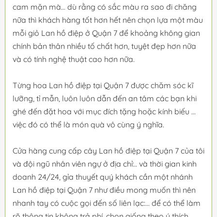
cam mặn mà... dù rằng có sắc màu ra sao đi chăng
nữa thì khách hàng tốt hơn hết nên chọn lựa một màu
mỗi giỏ Lan hồ điệp ở Quận 7 để khoảng không gian
chính bản thân nhiều tố chất hơn, tuyệt đẹp hơn nữa
và có tính nghệ thuật cao hơn nữa.
Từng hoa Lan hồ điệp tại Quận 7 được chăm sóc kĩ
lưỡng, tỉ mẫn, luôn luôn dẫn đến an tâm các bạn khi
ghé đến đặt hoa với mục đích tặng hoặc kính biếu ...
việc đó có thể là món quà vô cùng ý nghĩa.
Cửa hàng cung cấp cây Lan hồ điệp tại Quận 7 của tôi
và đội ngũ nhân viên ngự ở địa chỉ:.. và thời gian kinh
doanh 24/24, gỉa thuyết quý khách cần một nhánh
Lan hồ điệp tại Quận 7 như điều mong muốn thì nên
nhanh tay có cuộc gọi đến số liên lạc:... để có thể làm
rõ thông tin không trả phí, chọn giống theo ý thích,