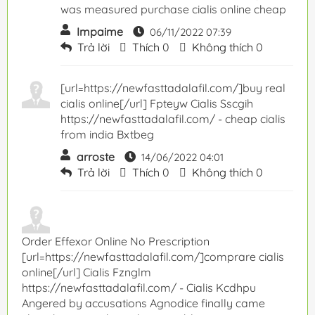
was measured purchase cialis online cheap
Impaime
06/11/2022 07:39
Trả lời
Thích
0
Không thích
0
[url=https://newfasttadalafil.com/]buy real
cialis online[/url] Fpteyw Cialis Sscgih
https://newfasttadalafil.com/ - cheap cialis
from india Bxtbeg
arroste
14/06/2022 04:01
Trả lời
Thích
0
Không thích
0
Order Effexor Online No Prescription
[url=https://newfasttadalafil.com/]comprare cialis
online[/url] Cialis Fznglm
https://newfasttadalafil.com/ - Cialis Kcdhpu
Angered by accusations Agnodice finally came