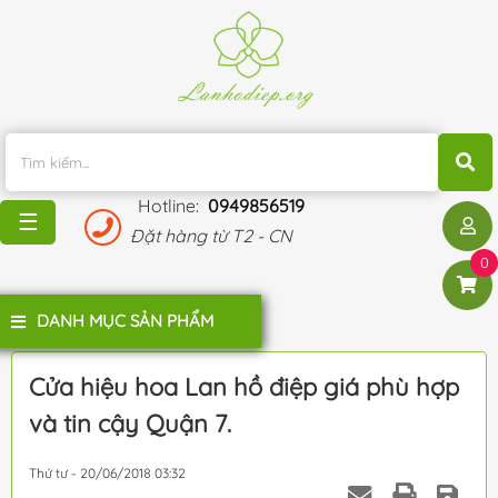
TRANG
CHỦ
KHUYẾN
MÃI
Hotline:
0949856519
BLOG
☰
Đặt hàng từ T2 - CN
ĐÁNH
0
GIÁ
KHÁCH
DANH MỤC SẢN PHẨM
HÀNG
LIÊN
Cửa hiệu hoa Lan hồ điệp giá phù hợp
HỆ
và tin cậy Quận 7.
Thứ tư - 20/06/2018 03:32