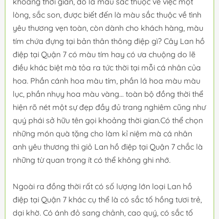
khoảng thời gian, đó là màu sắc thuộc về việc một
lòng, sắc son, được biết đến là màu sắc thuộc về tình
yêu thương vẹn toàn, còn dành cho khách hàng, màu
tím chứa đựng tại bản thân thông điệp gì? Cây Lan hồ
điệp tại Quận 7 có màu tím hay có ưa chuộng do lẽ
điều khác biệt mà tỏa ra tức thời tại mỗi cá nhân của
hoa. Phần cánh hoa màu tím, phần lá hoa màu màu
lục, phần nhụy hoa màu vàng... toàn bộ đồng thời thể
hiện rõ nét một sự đẹp đầy đủ trang nghiêm cũng như
quý phái sở hữu tên gọi khoảng thời gian.Có thể chọn
những món quà tặng cho làm kỉ niệm mà cá nhân
anh yêu thương thì giỏ Lan hồ điệp tại Quận 7 chắc là
những từ quan trọng ít có thể không ghi nhớ.
Ngoài ra đồng thời rất có số lượng lớn loại Lan hồ
điệp tại Quận 7 khác cụ thể là có sắc tố hồng tươi trẻ,
dại khờ. Có ánh đỏ sang chảnh, cao quý, có sắc tố