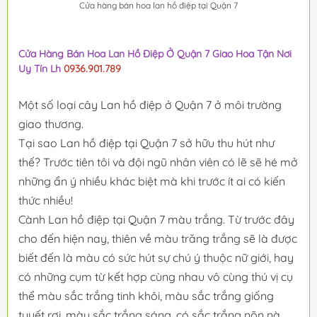
Cửa hàng bán hoa lan hồ điệp tại Quận 7
Cửa Hàng Bán Hoa Lan Hồ Điệp Ở Quận 7 Giao Hoa Tận Nơi
Uy Tín Lh
0936.901.789
Một số loại cây Lan hồ điệp ở Quận 7 ở môi trường
giao thương.
Tại sao Lan hồ điệp tại Quận 7 sở hữu thu hút như
thế? Trước tiên tôi và đội ngũ nhân viên có lẽ sẽ hé mở
những ẩn ý nhiều khác biệt mà khi trước ít ai có kiến
thức nhiều!
Cành Lan hồ điệp tại Quận 7 màu trắng. Từ trước đây
cho đến hiện nay, thiên về màu trăng trắng sẽ là được
biết đến là màu có sức hút sự chú ý thuộc nữ giới, hay
có những cụm từ kết hợp cùng nhau vô cùng thú vị cụ
thể màu sắc trắng tinh khôi, màu sắc trắng giống
tuyết rơi, màu sắc trắng sáng, có sắc trắng nõn nà...