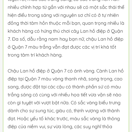
nhiều chỉnh hợp từ gắn với nhau sẽ có một sắc thái thể
hiện điểu trong sáng với nguyên sơ chỉ có ở tự nhiên
đồng thời tâm hồn thuộc mỗi bạn, quan trọng nhiều là
khách hàng có hứng thú chơi cây Lan hồ điệp ở Quận
7. Đa số, dẫu rằng nam hay bạn nữ, chậu Lan hồ điệp
ở Quận 7 màu trắng vẫn đạt được các vị trí khá tốt
trong tâm trí khách hàng.
Chậu Lan hồ điệp ở Quận 7 có ánh vàng. Cành Lan hồ
điệp tại Quận 7 màu vàng thanh nhã, sang trọng, cao
sang, được đặt tại các cậu có thành phần sứ có màu
trắng sáng có cùng với nhiều họa tiết vừa vặn sẽ nào
còn gì tuyệt vời vượt bật nữa. Có sắc vàng biểu trưng
dành cho sự sung túc, giàu có, thịnh vượng với thành
đạt. Hoặc yếu tố khác trước, màu sắc vàng là thông
điệp của niềm vui, sự vừa lòng, các suy nghĩ thỏa