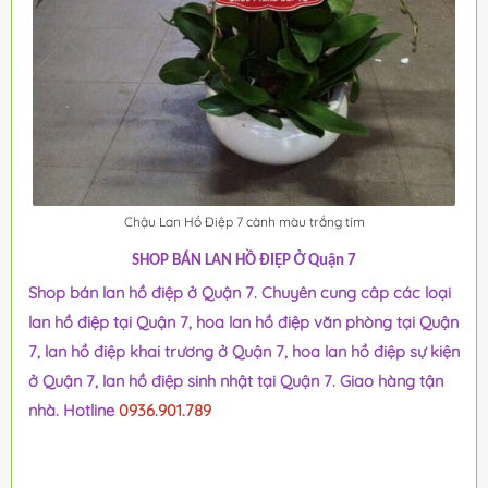
Chậu Lan Hồ Điệp 7 cành màu trắng tím
SHOP BÁN LAN HỒ ĐIỆP Ở Quận 7
Shop bán lan hồ điệp ở Quận 7. Chuyên cung câp các loại
lan hồ điệp tại Quận 7, hoa lan hồ điệp văn phòng tại Quận
7, lan hồ điệp khai trương ở Quận 7, hoa lan hồ điệp sự kiện
ở Quận 7, lan hồ điệp sinh nhật tại Quận 7. Giao hàng tận
nhà. Hotline
0936.901.789