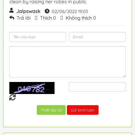
clean by raising her robes in public.
Jalpswask
02/06/2022 19:03
Trả lời
Thích
0
Không thích
0