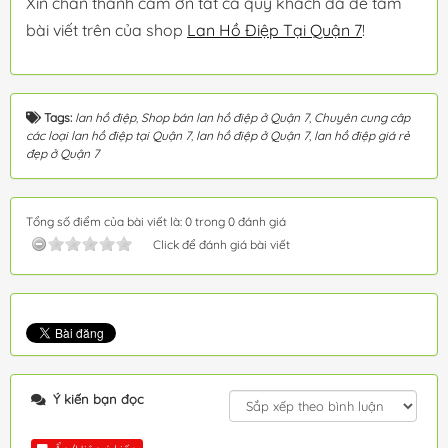
Xin chân thành cảm ơn tất cả quý khách đã để tâm
bài viết trên của shop
Lan Hồ Điệp Tại Quận 7
!
Tags:
lan hồ điệp
,
Shop bán lan hồ điệp ở Quận 7
,
Chuyên cung câp
các loại lan hồ điệp tại Quận 7
,
lan hồ điệp ở Quận 7
,
lan hồ điệp giá rẻ
đẹp ở Quận 7
Tổng số điểm của bài viết là: 0 trong 0 đánh giá
Click để đánh giá bài viết
Ý kiến bạn đọc