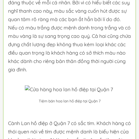
đáng thuộc về mỗi cá nhân. Bởi vì có hiểu biết các suy
nghĩ thanh cao này, màu sắc vàng cuốn hút được sự
quan tâm rõ ràng mà các bạn ắt hẳn bởi lí do đó.
Nếu có màu trắng được mệnh danh trong trắng và có
màu vàng là sự sang trọng cao quý. Cả hai cũng chứa
đựng chất lượng đẹp không thua kém loại khác các
điều quan trọng là khách hàng có sở thích màu nào
khác dành cho riêng bản thân đồng thời người cùng
gia đình.
Tiệm bán hoa lan hồ điệp tại Quận 7
Cành Lan hồ điệp ở Quận 7 có sắc tím. Khách hàng có
thói quen nói về tím được mệnh danh là biểu hiện của