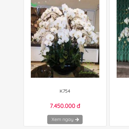
K754
7.450.000 đ
Xem ngay