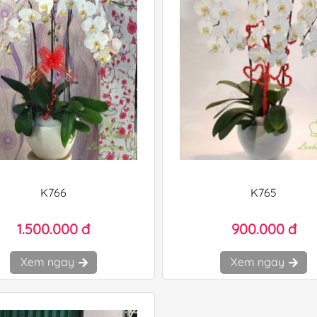
K766
K765
1.500.000 đ
900.000 đ
Xem ngay
Xem ngay