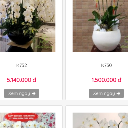
K752
K750
5.140.000 đ
1.500.000 đ
Xem ngay
Xem ngay