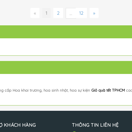
«
1
2
12
»
...
ng cấp Hoa khai trương, hoa sinh nhật, hoa sự kiện
Giỏ quà tết TPHCM
cao
Ợ KHÁCH HÀNG
THÔNG TIN LIÊN HỆ