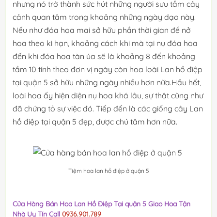
nhưng nó trở thành sức hút những người sưu tầm cây
cảnh quan tâm trong khoảng những ngày dạo này.
Nếu như đóa hoa mai sở hữu phần thời gian để nở
hoa theo kì hạn, khoảng cách khi mà tại nụ đóa hoa
đến khi đóa hoa tàn úa sẽ là khoảng 8 đến khoảng
tầm 10 tính theo đơn vị ngày còn hoa loài Lan hồ điệp
tại quận 5 sở hữu những ngày nhiều hơn nữa.Hầu hết,
loài hoa ấy hiện diện nụ hoa khá lâu, sự thật cũng như
đã chứng tỏ sự việc đó. Tiếp đến là các giống cây Lan
hồ điệp tại quận 5 đẹp, được chú tâm hơn nữa.
Tiệm hoa lan hồ điệp ở quận 5
Cửa Hàng Bán Hoa Lan Hồ Điệp Tại quận 5 Giao Hoa Tận
Nhà Uy Tín Call
0936.901.789