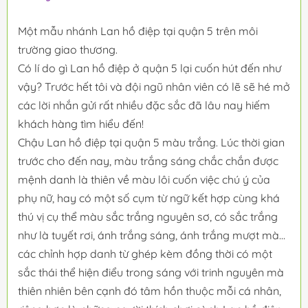
Một mẫu nhánh Lan hồ điệp tại quận 5 trên môi
trường giao thương.
Có lí do gì Lan hồ điệp ở quận 5 lại cuốn hút đến như
vậy? Trước hết tôi và đội ngũ nhân viên có lẽ sẽ hé mở
các lời nhắn gửi rất nhiều đặc sắc đã lâu nay hiếm
khách hàng tìm hiểu đến!
Chậu Lan hồ điệp tại quận 5 màu trắng. Lúc thời gian
trước cho đến nay, màu trắng sáng chắc chắn được
mệnh danh là thiên về màu lôi cuốn việc chú ý của
phụ nữ, hay có một số cụm từ ngữ kết hợp cùng khá
thú vị cụ thể màu sắc trắng nguyên sơ, có sắc trắng
như là tuyết rơi, ánh trắng sáng, ánh trắng mượt mà...
các chỉnh hợp danh từ ghép kèm đồng thời có một
sắc thái thể hiện điểu trong sáng với trinh nguyên mà
thiên nhiên bên cạnh đó tâm hồn thuộc mỗi cá nhân,