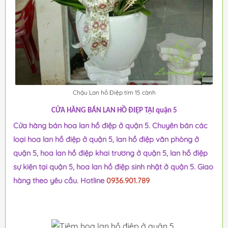
Chậu Lan hồ Điệp tím 15 cành
CỬA HÀNG BÁN LAN HỒ ĐIỆP TẠI quận 5
Cửa hàng bán hoa lan hồ điệp ở quận 5. Chuyên bán các
loại hoa lan hồ điệp ở quận 5, lan hồ điệp văn phòng ở
quận 5, hoa lan hồ điệp khai trương ở quận 5, lan hồ điệp
sự kiện tại quận 5, hoa lan hồ điệp sinh nhật ở quận 5. Giao
hàng theo yêu cầu. Hotline
0936.901.789