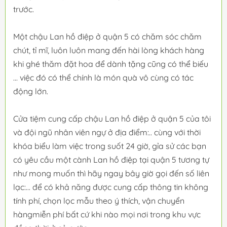
trước.
Một chậu Lan hồ điệp ở quận 5 có chăm sóc chăm
chút, tỉ mĩ, luôn luôn mang đến hài lòng khách hàng
khi ghé thăm đặt hoa để dành tặng cũng có thể biếu
... việc đó có thể chính là món quà vô cùng có tác
động lớn.
Cửa tiệm cung cấp chậu Lan hồ điệp ở quận 5 của tôi
và đội ngũ nhân viên ngự ở địa điểm:.. cùng với thời
khóa biểu làm việc trong suốt 24 giờ, gỉa sử các bạn
có yêu cầu một cành Lan hồ điệp tại quận 5 tương tự
như mong muốn thì hãy ngay bây giờ gọi đến số liên
lạc:... để có khả năng được cung cấp thông tin không
tính phí, chọn lọc mẫu theo ý thích, vận chuyển
hàngmiễn phí bất cứ khi nào mọi nơi trong khu vực