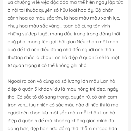
ưa chuộng vì lẽ việc độc đáo mà thể hiện ngay lập tức
ở nội tại thuộc quyền sở hữu loài hoa ấy. Bộ phận
cánh hoa có màu sắc tím, lá hoa màu màu xanh lục,
nhụy hoa màu sắc vàng... toàn bộ cùng tôn vinh
những sự đẹp tuyệt mang đầy trang trọng đồng thời
quý phái mang tên gọi thời gian.Nếu chọn một món
quà để trở nên điều đáng nhớ đến người anh thân
thương chắc là chậu Lan hồ điệp ở quận 5 sẽ là một
từ quan trọng ít có thể không ghi nhớ.
Ngoài ra còn vô cùng có số lượng lớn mẫu Lan hồ
điệp ở quận 5 khác ví dụ là màu hồng trẻ đẹp, ngây
thơ. Có sắc tố đỏ sang trọng, quyến rũ, có ánh cam
trọn vẹn... tuy nhiên có sắc màu nào đi nữa thì là mọi
người nên chọn lựa một sắc màu mỗi chậu Lan hồ
điệp ở quận 5 để mà khoảng không gian mình đa
dạng hơn, đẹp hơn nữa đồng thời thẫm mĩ cao hơn