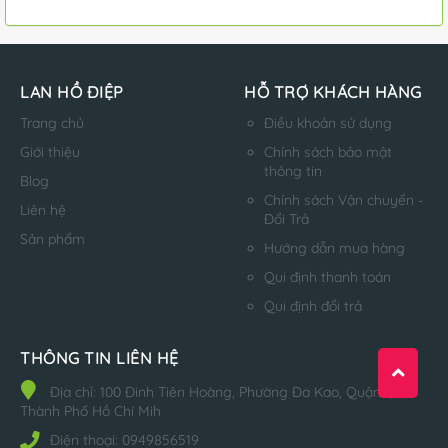
LAN HỒ ĐIỆP
HỖ TRỢ KHÁCH HÀNG
Trang chủ
Điều khoản sử dụng
Giới thiệu
Chính sách bảo mật
thông tin
Blog
Chính sách Vận chuyển -
Liên hệ
Đổi Trả
Sản phẩm
Hướng dẫn mua hàng
Qui định thanh toán
Qui định đổi trả
THÔNG TIN LIÊN HỆ
Địa chỉ:
100 Đinh Tiên Hoàng, Phường Đa Kao, Quận 1,
Thành Phố Hồ Chí Mih
Điện thoại:
0949856519