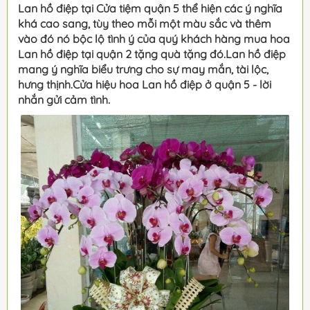
Lan hồ điệp tại Cửa tiệm quận 5 thể hiện các ý nghĩa
khá cao sang, tùy theo mỗi một màu sắc và thêm
vào đó nó bộc lộ tình ý của quý khách hàng mua hoa
Lan hồ điệp tại quận 2 tặng quà tặng đó.Lan hồ điệp
mang ý nghĩa biểu trưng cho sự may mắn, tài lộc,
hưng thịnh.Cửa hiệu hoa Lan hồ điệp ở quận 5 - lời
nhắn gửi cảm tình.