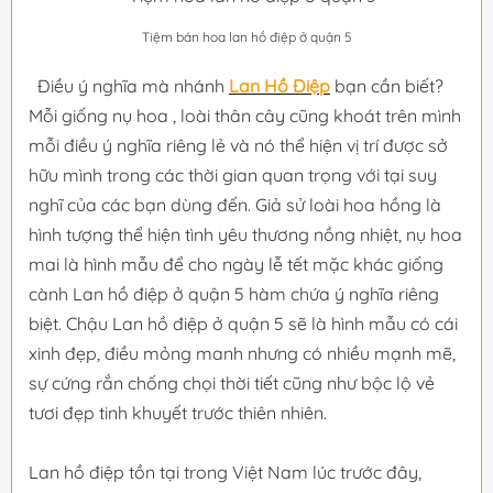
Tiệm bán hoa lan hồ điệp ở quận 5
Điều ý nghĩa mà nhánh
Lan Hồ Điệp
bạn cần biết?
Mỗi giống nụ hoa , loài thân cây cũng khoát trên mình
mỗi điều ý nghĩa riêng lẻ và nó thể hiện vị trí được sở
hữu mình trong các thời gian quan trọng với tại suy
nghĩ của các bạn dùng đến. Giả sử loài hoa hồng là
hình tượng thể hiện tình yêu thương nồng nhiệt, nụ hoa
mai là hình mẫu để cho ngày lễ tết mặc khác giống
cành Lan hồ điệp ở quận 5 hàm chứa ý nghĩa riêng
biệt. Chậu Lan hồ điệp ở quận 5 sẽ là hình mẫu có cái
xinh đẹp, điều mỏng manh nhưng có nhiều mạnh mẽ,
sự cứng rắn chống chọi thời tiết cũng như bộc lộ vẻ
tươi đẹp tinh khuyết trước thiên nhiên.
Lan hồ điệp tồn tại trong Việt Nam lúc trước đây,