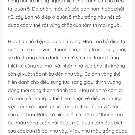
riêng hơn là những người thích chơi cành Lan hồ điệp
tại quận 5. Đa phần, mặc dù các bạn nam hoặc phái
nữ, cây Lan hồ điệp ở quận 5 màu trắng hầu hết có
được các vị thế rất vững chắc của tâm trí mọi người.
Hoa Lan hồ điệp tại quận 5 vàng. Hoa Lan hồ điệp tại
quận 5 có màu vàng thanh nhã, sang trọng, quý phái,
sẽ đặt trong chậu được làm từ sứ màu trăng trắng
thiết kế cùng với một vài nhấn nhá vừa phải thì không
còn gi xuất sắc nhiều đến như vậy. Có ánh vàng thể
hiện dành cho điều sung túc, sang giàu, thịnh vượng
đồng thời công thành danh toại. Hay nhân tố còn lại,
có màu sắc vàng là thể hiện thuộc về điều vui mừng,
việc cảm xúc hạnh phúc, cung bật xúc cảm vừa lòng
của các bạn. Bởi vì có hiểu biết các tâm tư thanh cao
ấy, màu vàng cuốn hút được mối quan tâm đặc biệt
của các bạn là bởi như vậy. Ví dụ như màu trắng được