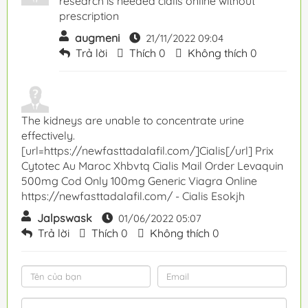
research is needed cialis online without
prescription
augmeni
21/11/2022 09:04
Trả lời
Thích
0
Không thích
0
The kidneys are unable to concentrate urine
effectively.
[url=https://newfasttadalafil.com/]Cialis[/url] Prix
Cytotec Au Maroc Xhbvtq Cialis Mail Order Levaquin
500mg Cod Only 100mg Generic Viagra Online
https://newfasttadalafil.com/ - Cialis Esokjh
Jalpswask
01/06/2022 05:07
Trả lời
Thích
0
Không thích
0