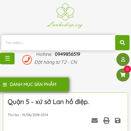
TRANG
CHỦ
KHUYẾN
MÃI
Hotline:
0949856519
BLOG
☰
Đặt hàng từ T2 - CN
ĐÁNH
0
GIÁ
KHÁCH
DANH MỤC SẢN PHẨM
HÀNG
LIÊN
Quận 5 - xứ sở Lan hồ điệp.
HỆ
Thứ ba - 19/06/2018 03:14