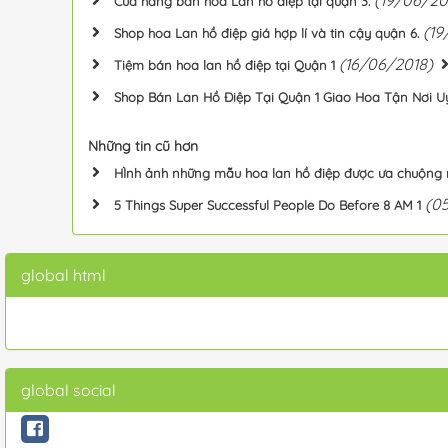
Cửa hàng bán hoa Lan hồ điệp tại quận 3.
(19
Shop hoa Lan hồ điệp giá hợp lí và tin cậy quận 6.
(16/06/2018)
Tiệm bán hoa lan hồ điệp tại Quận 1
Shop Bán Lan Hồ Điệp Tại Quận 1 Giao Hoa Tận Nơi Uy 
Những tin cũ hơn
HÌnh ảnh những mẫu hoa lan hồ điệp được ưa chuộng 
(0
5 Things Super Successful People Do Before 8 AM 1
global html
global social