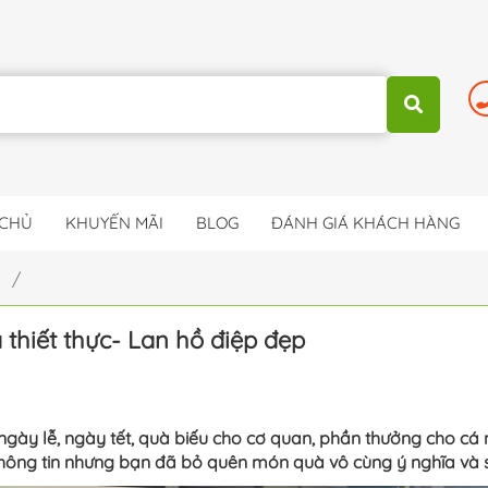
 CHỦ
KHUYẾN MÃI
BLOG
ĐÁNH GIÁ KHÁCH HÀNG
p /
 thiết thực- Lan hồ điệp đẹp
ngày lễ, ngày tết, quà biếu cho cơ quan, phần thưởng cho c
 thông tin nhưng bạn đã bỏ quên món quà vô cùng ý nghĩa và 