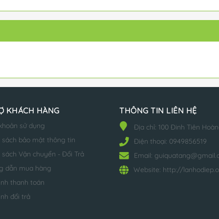
Ợ KHÁCH HÀNG
THÔNG TIN LIÊN HỆ
khoản sử dụng
Địa chỉ:
100 Đinh Tiên Hoàn
 sách bảo mật thông tin
Điện thoại:
0949856519
 sách Vận chuyển - Đổi Trả
Email:
guiquatang@gmail.
g dẫn mua hàng
Website:
http://lanhodiep.
ịnh thanh toán
ịnh đổi trả