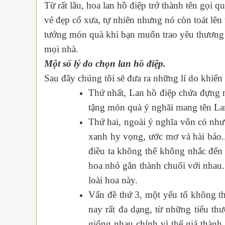
Từ rất lâu, hoa lan hồ điệp trở thành tên gọi
vẻ đẹp cổ xưa, tự nhiên nhưng nó còn toát lên 
tưởng món quà khi bạn muốn trao yêu thương c
mọi nhà.
Một số lý do chọn lan hồ điệp.
Sau đây chúng tôi sẽ đưa ra những lí do khiến
Thứ nhất, Lan hồ điệp chứa đựng 
tặng món quà ý nghãi mang tên La
Thứ hai, ngoài ý nghĩa vốn có như
xanh hy vọng, ước mơ và hài bảo..
điều ta không thể không nhắc đến 
hoa nhỏ gắn thành chuổi với nhau.
loài hoa này.
Vấn đề thứ 3, một yếu tố không thể
nay rất đa dạng, từ những tiểu t
giống nhau chính vì thế giá thành