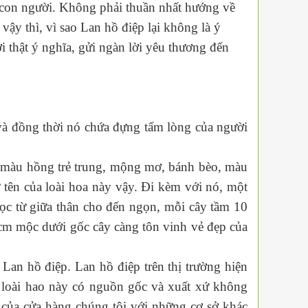
ủa con người. Không phải thuần nhất hướng về
vậy thì, vì sao Lan hồ điệp lại không là ý
 thật ý nghĩa, gửi ngàn lời yêu thương đến
và đồng thời nó chứa đựng tấm lòng của người
, màu hồng trẻ trung, mộng mơ, bánh bèo, màu
 tên của loài hoa này vậy. Đi kèm với nó, một
mọc từ giữa thân cho đến ngọn, mỗi cây tầm 10
cm mộc dưới gốc cây càng tôn vinh vẻ đẹp của
Lan hồ điệp. Lan hồ điệp trên thị trường hiện
 loài hao này có nguồn gốc và xuất xứ không
 của cửa hàng chúng tôi với những cơ sở khác