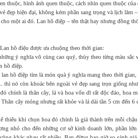
 quen thuộc, hình ảnh quen thuộc, cách nhìn quen thuộc c
vẻ đẹp hiện đại, không kém phần sang trọng và lịch lãm – 
ho một ai đó. Lan hồ điệp – tên thật hay nhưng đồng thời
 Lan hồ điệu được ưa chuộng theo thời gian:
những ý nghĩa vô cùng cao quý, thùy theo từng màu sắc 
n hồ điệp.
 lan hồ điệp tím là món quà ý nghĩa mang theo thời gian
. thì nó còn khoác bên ngoài vẻ đẹp sang trọn giống như
đó chính là thân cây, lá và hoa vốn dĩ rất độc đáo, hoa 
 Thân cây mỏng nhưng rất khỏe và lá dài tần 5 cm đến 6 
 thiếu khi chọn hoa đó chính là giá thành trên mỗi chậu 
hương nhỏ cho đến những cơ sở kinh doanh lớn, phần lớn
 cũng khác nhau rất nhiều. Bạn đừng bao giờ so sánh giá