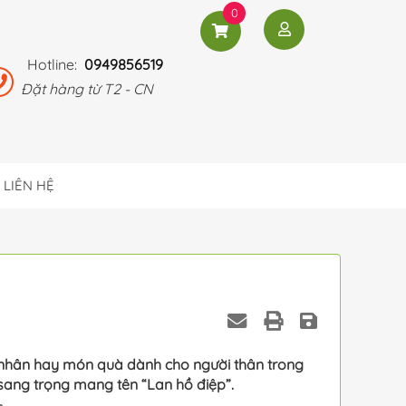
0
Hotline:
0949856519
Đặt hàng từ T2 - CN
LIÊN HỆ
á nhân hay món quà dành cho người thân trong
sang trọng mang tên “Lan hồ điệp”.