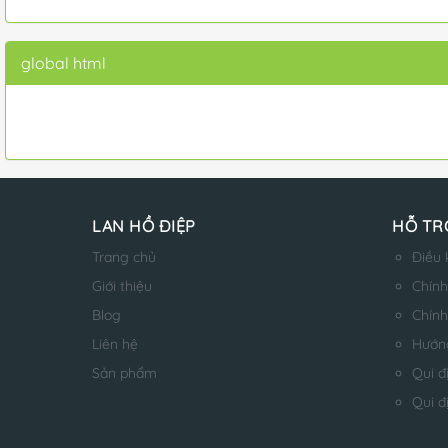
global html
LAN HỒ ĐIỆP
HỖ TR
Trang chủ
Điều 
Giới thiệu
Chính
Blog
Chính
Liên hệ
Hướn
Sản phẩm
Qui đ
Qui đ