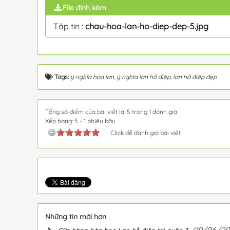
File đính kèm
Tập tin :
chau-hoa-lan-ho-diep-dep-5.jpg
Tags:
ý nghĩa hoa lan
,
ý nghĩa lan hồ điệp
,
lan hồ điệp đẹp
Tổng số điểm của bài viết là: 5 trong 1 đánh giá
Xếp hạng:
5
-
1
phiếu bầu
Click để đánh giá bài viết
Những tin mới hơn
(19/06/20