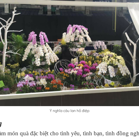
Ý nghĩa cảu lan hồ điệp
g
làm món quà đặc biệt cho tình yêu, tình bạn, tình đồng ng