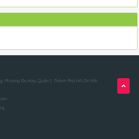
g, Phường Đa Kao, Quận 1, Thành Phố Hồ Chí Mih
com
org