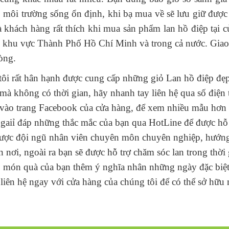
k, môi trường sống ổn định, khi bạ mua về sẽ lưu giữ được
 khách hàng rất thích khi mua sản phẩm lan hồ điệp tại c
ng khu vực Thành Phố Hồ Chí Minh và trong cả nước. Giao
òng.
 tôi rất hân hạnh được cung cấp những giỏ Lan hồ điệp đ
hông có thời gian, hãy nhanh tay liên hệ qua số điện tho
cập vào trang Facebook của cửa hàng, để xem nhiều mẫu hơ
ể gaiỉ đáp những thắc mắc của bạn qua
HotLine
để được hỗ 
 được đội ngũ nhân viên chuyên môn chuyên nghiệp, hướng
 nơi, ngoài ra bạn sẽ được hỗ trợ chăm sóc lan trong thời
món quà của bạn thêm ý nghĩa nhân những ngày đặc biệt 
ên hệ ngay với cửa hàng của chúng tôi để có thể sở hữu m