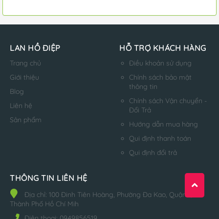
LAN HỒ ĐIỆP
HỖ TRỢ KHÁCH HÀNG
Trang chủ
Điều khoản sử dụng
Giới thiệu
Chính sách bảo mật
thông tin
Blog
Chính sách Vận chuyển -
Liên hệ
Đổi Trả
Sản phẩm
Hướng dẫn mua hàng
Qui định thanh toán
Qui định đổi trả
THÔNG TIN LIÊN HỆ
Địa chỉ:
100 Đinh Tiên Hoàng, Phường Đa Kao, Quận 1,
Thành Phố Hồ Chí Mih
Điện thoại:
0949856519