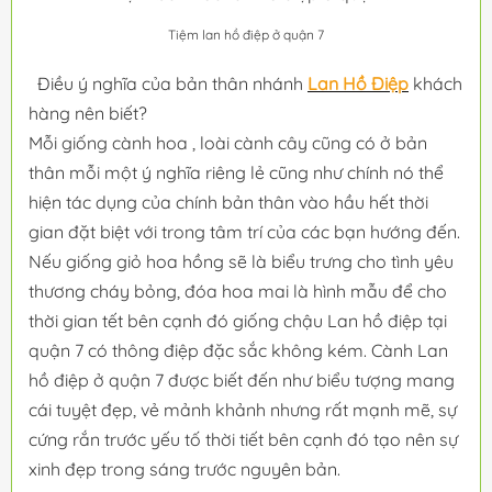
Tiệm lan hồ điệp ở quận 7
Điều ý nghĩa của bản thân nhánh
Lan Hồ Điệp
khách
hàng nên biết?
Mỗi giống cành hoa , loài cành cây cũng có ở bản
thân mỗi một ý nghĩa riêng lẻ cũng như chính nó thể
hiện tác dụng của chính bản thân vào hầu hết thời
gian đặt biệt với trong tâm trí của các bạn hướng đến.
Nếu giống giỏ hoa hồng sẽ là biểu trưng cho tình yêu
thương cháy bỏng, đóa hoa mai là hình mẫu để cho
thời gian tết bên cạnh đó giống chậu Lan hồ điệp tại
quận 7 có thông điệp đặc sắc không kém. Cành Lan
hồ điệp ở quận 7 được biết đến như biểu tượng mang
cái tuyệt đẹp, vẻ mảnh khảnh nhưng rất mạnh mẽ, sự
cứng rắn trước yếu tố thời tiết bên cạnh đó tạo nên sự
xinh đẹp trong sáng trước nguyên bản.