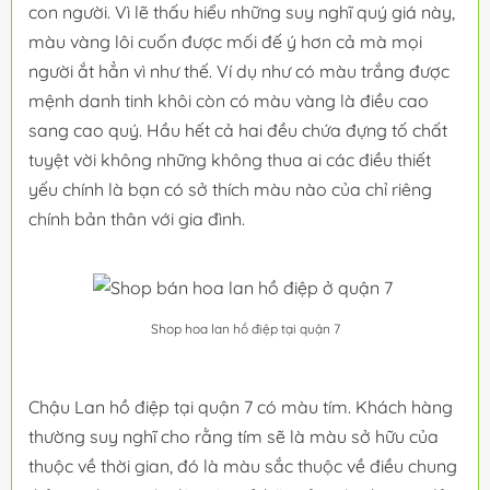
con người. Vì lẽ thấu hiểu những suy nghĩ quý giá này,
màu vàng lôi cuốn được mối đế ý hơn cả mà mọi
người ắt hẳn vì như thế. Ví dụ như có màu trắng được
mệnh danh tinh khôi còn có màu vàng là điều cao
sang cao quý. Hầu hết cả hai đều chứa đựng tố chất
tuyệt vời không những không thua ai các điều thiết
yếu chính là bạn có sở thích màu nào của chỉ riêng
chính bản thân với gia đình.
Shop hoa lan hồ điệp tại quận 7
Chậu Lan hồ điệp tại quận 7 có màu tím. Khách hàng
thường suy nghĩ cho rằng tím sẽ là màu sở hữu của
thuộc về thời gian, đó là màu sắc thuộc về điều chung