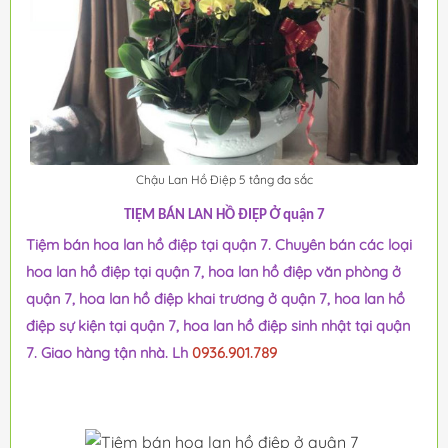
Chậu Lan Hồ Điệp 5 tầng đa sắc
TIỆM BÁN LAN HỒ ĐIỆP Ở quận 7
Tiệm bán hoa lan hồ điệp tại quận 7. Chuyên bán các loại
hoa lan hồ điệp tại quận 7, hoa lan hồ điệp văn phòng ở
quận 7, hoa lan hồ điệp khai trương ở quận 7, hoa lan hồ
điệp sự kiện tại quận 7, hoa lan hồ điệp sinh nhật tại quận
7. Giao hàng tận nhà. Lh
0936.901.789