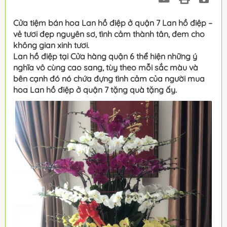
Cửa tiệm bán hoa Lan hồ điệp ở quận 7 Lan hồ điệp –
vẻ tươi đẹp nguyên sơ, tình cảm thành tân, đem cho
không gian xinh tươi.
Lan hồ điệp tại Cửa hàng quận 6 thể hiện những ý
nghĩa vô cùng cao sang, tùy theo mỗi sắc màu và
bên cạnh đó nó chứa đựng tình cảm của người mua
hoa Lan hồ điệp ở quận 7 tặng quà tặng ấy.