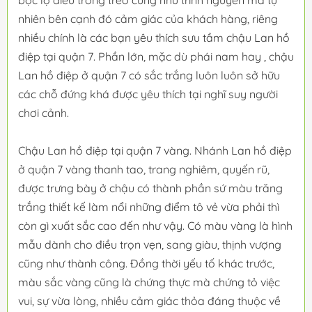
nhiên bên cạnh đó cảm giác của khách hàng, riêng
nhiều chính là các bạn yêu thích sưu tầm chậu Lan hồ
điệp tại quận 7. Phần lớn, mặc dù phái nam hay , chậu
Lan hồ điệp ở quận 7 có sắc trắng luôn luôn sở hữu
các chỗ đứng khá được yêu thích tại nghĩ suy người
chơi cảnh.
Chậu Lan hồ điệp tại quận 7 vàng. Nhánh Lan hồ điệp
ở quận 7 vàng thanh tao, trang nghiêm, quyến rũ,
được trưng bày ở chậu có thành phần sứ màu trăng
trắng thiết kế làm nổi những điểm tô vẻ vừa phải thì
còn gì xuất sắc cao đến như vậy. Có màu vàng là hình
mẫu dành cho điều trọn vẹn, sang giàu, thịnh vượng
cũng như thành công. Đồng thời yếu tố khác trước,
màu sắc vàng cũng là chứng thực mà chứng tỏ việc
vui, sự vừa lòng, nhiều cảm giác thỏa đáng thuộc về