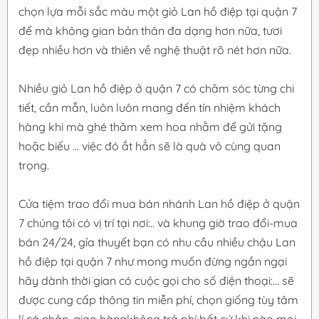
chọn lựa mỗi sắc màu một giỏ Lan hồ điệp tại quận 7
để mà không gian bản thân đa dạng hơn nữa, tươi
đẹp nhiều hơn và thiên về nghệ thuật rõ nét hơn nữa.
Nhiều giỏ Lan hồ điệp ở quận 7 có chăm sóc từng chi
tiết, cần mẫn, luôn luôn mang đến tín nhiệm khách
hàng khi mà ghé thăm xem hoa nhằm để gửi tặng
hoặc biếu ... việc đó ắt hẳn sẽ là quà vô cùng quan
trọng.
Cửa tiệm trao đổi mua bán nhánh Lan hồ điệp ở quận
7 chúng tôi có vị trí tại nơi:.. và khung giờ trao đổi-mua
bán 24/24, gỉa thuyết bạn có nhu cầu nhiều chậu Lan
hồ điệp tại quận 7 như mong muốn đừng ngần ngại
hãy dành thời gian có cuộc gọi cho số điện thoại:... sẽ
được cung cấp thông tin miễn phí, chọn giống tùy tâm