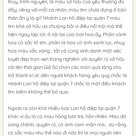
thủy, trinh nguyên, là màu sở hữu của yêu thương đủ
đầy, riêng với mỗi cá nhân, màu tím chứa đựng ở bản
thân ẩn ý là gì? Nhánh Lan hồ điệp tại quận 7 màu
tím khá sở hữu ưa chuộng bởi vì điều nổi trội mà thể
hiện ngay lập tức ở nội tại của loài hoa ấy. Phần cánh
hoa có sắc tố tím, phần lá hoa có ánh xanh lục, nhụy
hoa màu sắc vàng... tất cả cùng vinh danh một việc
tuyệt đẹp trọn vẹn trang nghiêm với quyến rũ sở hữu
cái tên thời gian.Giả Sử chọn các món quà tặng cho
trở thành kí ức đến người khách hàng yêu quý chắc là
nhánh Lan hồ điệp tại quận 7 chắc là một điều khách
tìm kiếm không thể bỏ qua.
Ngoài ra còn khá nhiều loài Lan hồ điệp tại quận 7
khác ví dụ là có màu hồng tươi trẻ, hồn nhiên. Màu đỏ
sang chảnh, quyến rũ, có ánh cam mặn mà... dù rằng
có sắc màu như thế nào đi nữa thì là mọi người nên