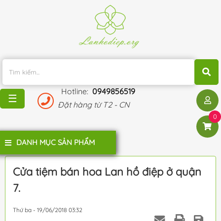
TRANG
CHỦ
KHUYẾN
MÃI
Hotline:
0949856519
BLOG
☰
Đặt hàng từ T2 - CN
ĐÁNH
0
GIÁ
KHÁCH
DANH MỤC SẢN PHẨM
HÀNG
LIÊN
Cửa tiệm bán hoa Lan hồ điệp ở quận
HỆ
7.
Thứ ba - 19/06/2018 03:32