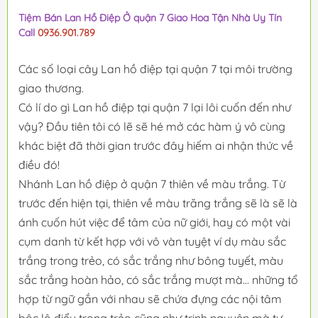
Tiệm Bán Lan Hồ Điệp Ở quận 7 Giao Hoa Tận Nhà Uy Tín
Call
0936.901.789
Các số loại cây Lan hồ điệp tại quận 7 tại môi trường
giao thương.
Có lí do gì Lan hồ điệp tại quận 7 lại lôi cuốn đến như
vậy? Đầu tiên tôi có lẽ sẽ hé mở các hàm ý vô cùng
khác biệt đã thời gian trước đây hiếm ai nhận thức về
điều đó!
Nhánh Lan hồ điệp ở quận 7 thiên về màu trắng. Từ
trước đến hiện tại, thiên về màu trăng trắng sẽ là sẽ là
ánh cuốn hút việc để tâm của nữ giới, hay có một vài
cụm danh từ kết hợp với vô vàn tuyệt ví dụ màu sắc
trắng trong trẻo, có sắc trắng như bông tuyết, màu
sắc trắng hoàn hảo, có sắc trắng mượt mà... những tổ
hợp từ ngữ gắn với nhau sẽ chứa đựng các nội tâm
bộc lộ điểu trong trẻo cũng như trinh nguyên mà tự