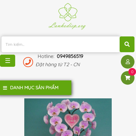
TRANG
CHỦ
KHUYẾN
MÃI
Hotline:
0949856519
BLOG
☰
Đặt hàng từ T2 - CN
ĐÁNH
0
GIÁ
KHÁCH
DANH MỤC SẢN PHẨM
HÀNG
LIÊN
HỆ