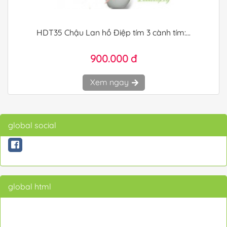
HDT35 Chậu Lan hồ Điệp tím 3 cành tím:...
900.000 đ
Xem ngay
global social
global html