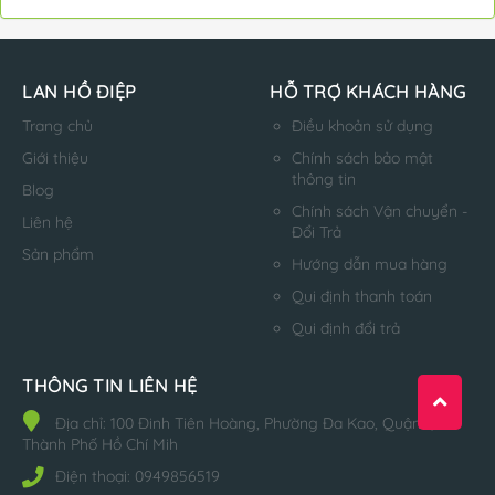
LAN HỒ ĐIỆP
HỖ TRỢ KHÁCH HÀNG
Trang chủ
Điều khoản sử dụng
Giới thiệu
Chính sách bảo mật
thông tin
Blog
Chính sách Vận chuyển -
Liên hệ
Đổi Trả
Sản phẩm
Hướng dẫn mua hàng
Qui định thanh toán
Qui định đổi trả
THÔNG TIN LIÊN HỆ
Địa chỉ:
100 Đinh Tiên Hoàng, Phường Đa Kao, Quận 1,
Thành Phố Hồ Chí Mih
Điện thoại:
0949856519