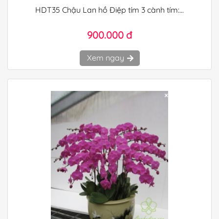
HDT35 Chậu Lan hồ Điệp tím 3 cành tím:...
900.000 đ
Xem ngay