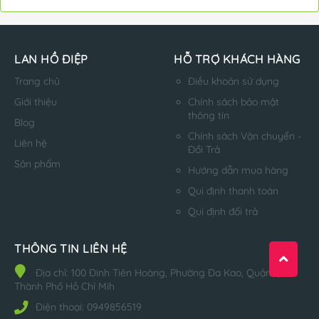
LAN HỒ ĐIỆP
HỖ TRỢ KHÁCH HÀNG
Trang chủ
Điều khoản sử dụng
Giới thiệu
Chính sách bảo mật
thông tin
Blog
Chính sách Vận chuyển -
Liên hệ
Đổi Trả
Sản phẩm
Hướng dẫn mua hàng
Qui định thanh toán
Qui định đổi trả
THÔNG TIN LIÊN HỆ
Địa chỉ:
100 Đinh Tiên Hoàng, Phường Đa Kao, Quận 1,
Thành Phố Hồ Chí Mih
Điện thoại:
0949856519