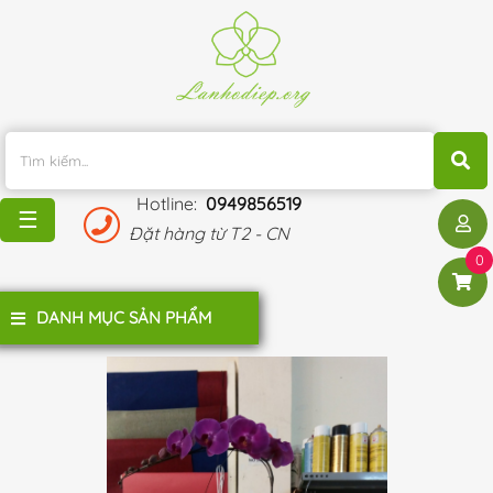
TRANG
CHỦ
KHUYẾN
MÃI
Hotline:
0949856519
BLOG
☰
Đặt hàng từ T2 - CN
ĐÁNH
0
GIÁ
KHÁCH
DANH MỤC SẢN PHẨM
HÀNG
LIÊN
HỆ