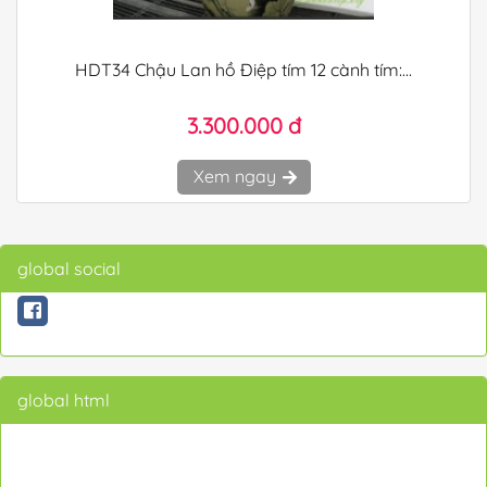
HDT34 Chậu Lan hồ Điệp tím 12 cành tím:...
3.300.000 đ
Xem ngay
global social
global html