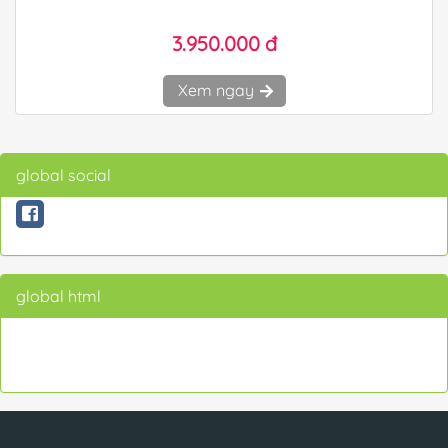
3.950.000 đ
Xem ngay
global social
global html