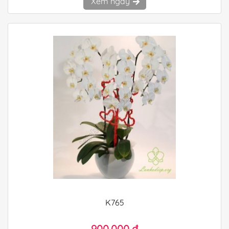
Xem ngay
K765
900.000 đ