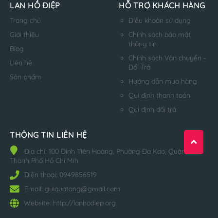
LAN HỒ ĐIỆP
HỖ TRỢ KHÁCH HÀNG
Trang chủ
Điều khoản sử dụng
Giới thiệu
Chính sách bảo mật
thông tin
Blog
Chính sách Vận chuyển -
Liên hệ
Đổi Trả
Sản phẩm
Hướng dẫn mua hàng
Qui định thanh toán
Qui định đổi trả
THÔNG TIN LIÊN HỆ
Địa chỉ:
100 Đinh Tiên Hoàng, Phường Đa Kao, Quận 1,
Thành Phố Hồ Chí Mih
Điện thoại:
0949856519
Email:
guiquatang@gmail.com
Website:
http://lanhodiep.org