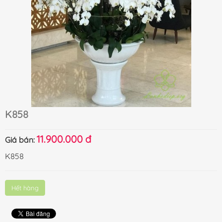
K858
11.900.000 đ
Giá bán:
K858
Hết hàng