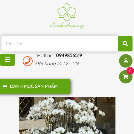
TRANG
CHỦ
KHUYẾN
MÃI
Hotline:
0949856519
BLOG
☰
Đặt hàng từ T2 - CN
ĐÁNH
0
GIÁ
KHÁCH
DANH MỤC SẢN PHẨM
HÀNG
LIÊN
HỆ