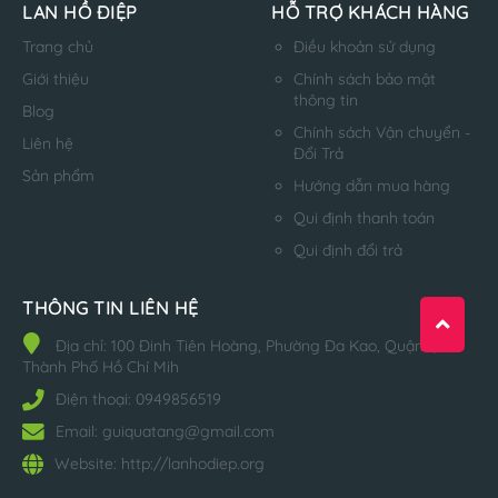
LAN HỒ ĐIỆP
HỖ TRỢ KHÁCH HÀNG
Trang chủ
Điều khoản sử dụng
Giới thiệu
Chính sách bảo mật
thông tin
Blog
Chính sách Vận chuyển -
Liên hệ
Đổi Trả
Sản phẩm
Hướng dẫn mua hàng
Qui định thanh toán
Qui định đổi trả
THÔNG TIN LIÊN HỆ
Địa chỉ:
100 Đinh Tiên Hoàng, Phường Đa Kao, Quận 1,
Thành Phố Hồ Chí Mih
Điện thoại:
0949856519
Email:
guiquatang@gmail.com
Website:
http://lanhodiep.org