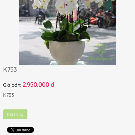
K753
2.950.000 đ
Giá bán:
K753
Hết hàng