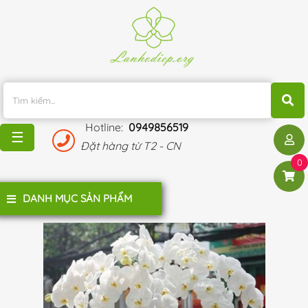
TRANG
CHỦ
KHUYẾN
MÃI
Hotline:
0949856519
BLOG
☰
Đặt hàng từ T2 - CN
ĐÁNH
0
GIÁ
KHÁCH
DANH MỤC SẢN PHẨM
HÀNG
LIÊN
HỆ