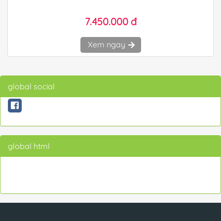
7.450.000 đ
Xem ngay
global social
global html