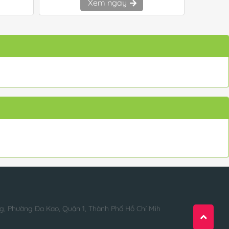
Xem ngay
g, Phường Đa Kao, Quận 1, Thành Phố Hồ Chí Mih