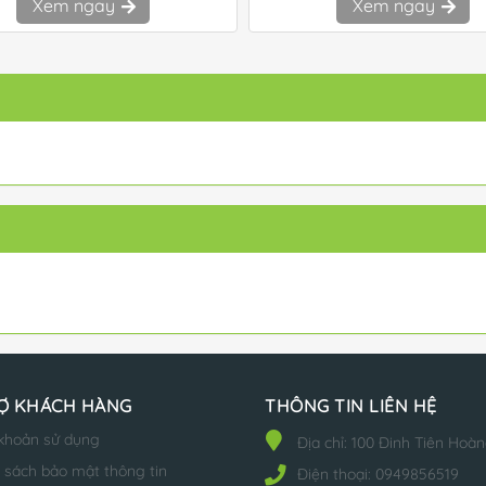
Xem ngay
Xem ngay
Ợ KHÁCH HÀNG
THÔNG TIN LIÊN HỆ
khoản sử dụng
Địa chỉ:
100 Đinh Tiên Hoàn
 sách bảo mật thông tin
Điện thoại:
0949856519