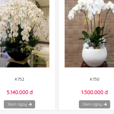
K752
K750
5.140.000 đ
1.500.000 đ
Xem ngay
Xem ngay