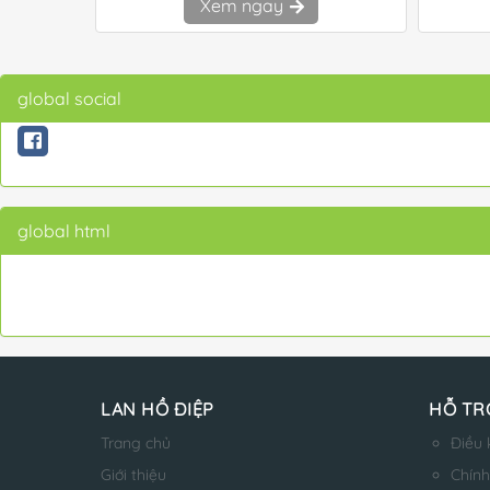
Xem ngay
global social
global html
LAN HỒ ĐIỆP
HỖ TR
Trang chủ
Điều 
Giới thiệu
Chính