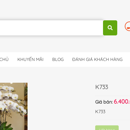
 CHỦ
KHUYẾN MÃI
BLOG
ĐÁNH GIÁ KHÁCH HÀNG
K733
6.400
Giá bán:
K733