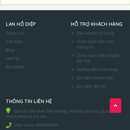
LAN HỒ ĐIỆP
HỖ TRỢ KHÁCH HÀNG
Trang chủ
Điều khoản sử dụng
Giới thiệu
Chính sách bảo mật
thông tin
Blog
Chính sách Vận chuyển -
Liên hệ
Đổi Trả
Sản phẩm
Hướng dẫn mua hàng
Qui định thanh toán
Qui định đổi trả
THÔNG TIN LIÊN HỆ
Địa chỉ:
100 Đinh Tiên Hoàng, Phường Đa Kao, Quận 1,
Thành Phố Hồ Chí Mih
Điện thoại:
0949856519