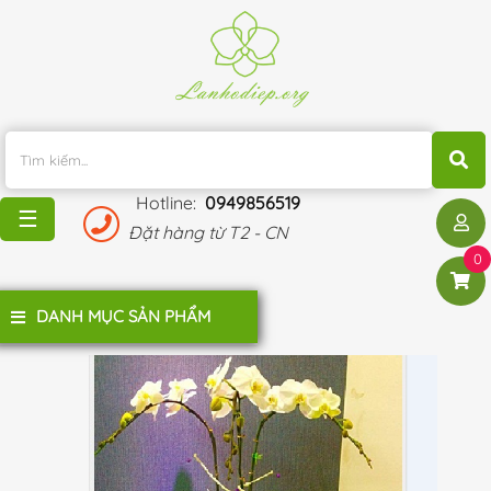
TRANG
CHỦ
KHUYẾN
MÃI
Hotline:
0949856519
BLOG
☰
Đặt hàng từ T2 - CN
ĐÁNH
0
GIÁ
KHÁCH
DANH MỤC SẢN PHẨM
HÀNG
LIÊN
HỆ