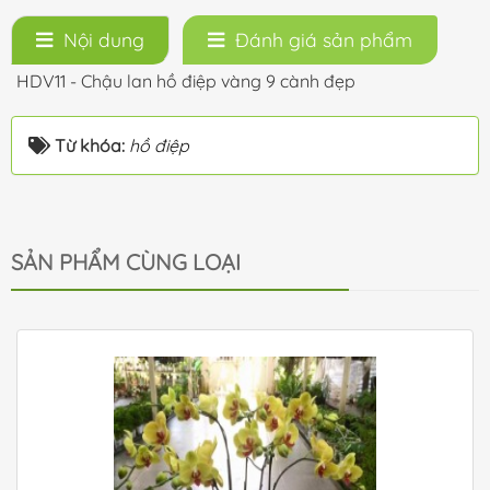
Nội dung
Đánh giá sản phẩm
HDV11 - Chậu lan hồ điệp vàng 9 cành đẹp
Từ khóa:
hồ điệp
SẢN PHẨM CÙNG LOẠI