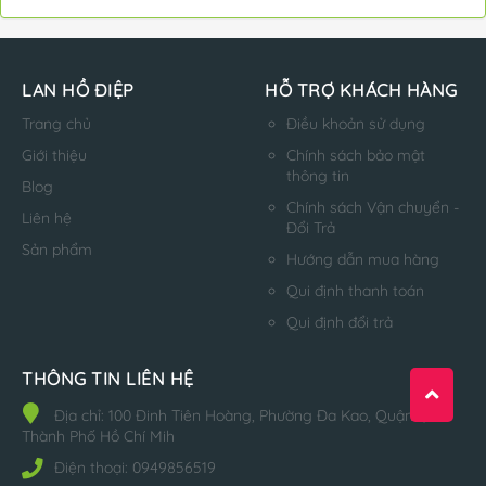
LAN HỒ ĐIỆP
HỖ TRỢ KHÁCH HÀNG
Trang chủ
Điều khoản sử dụng
Giới thiệu
Chính sách bảo mật
thông tin
Blog
Chính sách Vận chuyển -
Liên hệ
Đổi Trả
Sản phẩm
Hướng dẫn mua hàng
Qui định thanh toán
Qui định đổi trả
THÔNG TIN LIÊN HỆ
Địa chỉ:
100 Đinh Tiên Hoàng, Phường Đa Kao, Quận 1,
Thành Phố Hồ Chí Mih
Điện thoại:
0949856519