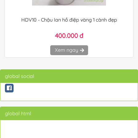
HDV10 - Chậu lan hồ điệp vàng 1 cành đẹp
400.000 đ
Xem ngay
global social
global html