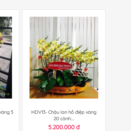
vàng 5
HDV13- Chậu lan hồ điệp vàng
20 cành:...
5.200.000 đ