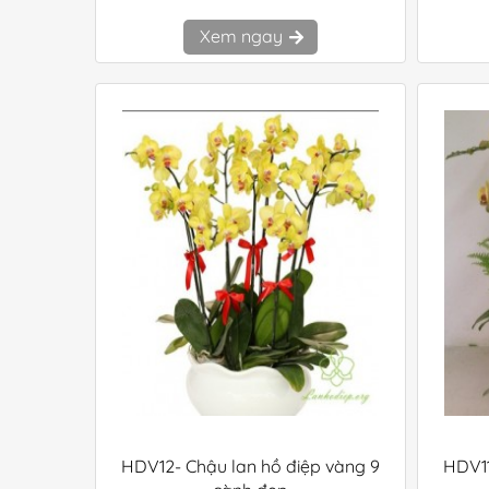
Xem ngay
HDV12- Chậu lan hồ điệp vàng 9
HDV11