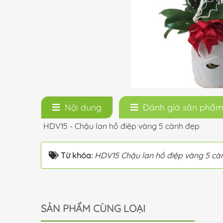
Nội dung
Đánh giá sản phẩ
HDV15 - Chậu lan hồ điệp vàng 5 cành đẹp
Từ khóa:
HDV15 Chậu lan hồ điệp vàng 5 cà
SẢN PHẨM CÙNG LOẠI