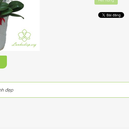
Hết hàng
m
nh đẹp