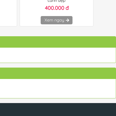
cành đẹp
400.000 đ
Xem ngay