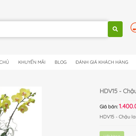
 CHỦ
KHUYẾN MÃI
BLOG
ĐÁNH GIÁ KHÁCH HÀNG
HDV15 - Chậu
1.400
Giá bán:
HDV15 - Chậu la