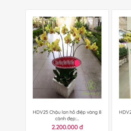
HDV25 Chậu lan hồ điệp vàng 8
HDV24
cành đẹp:...
2.200.000 đ