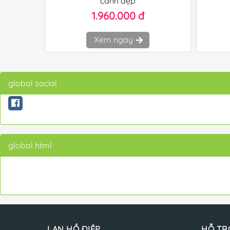
cành đẹp
1.960.000 đ
Xem ngay
global social
global html
LAN HỒ ĐIỆP
HỖ TR