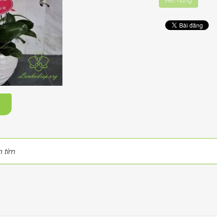
Hết hàng
m
 tím