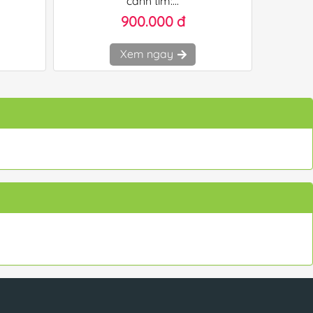
cành tím:...
900.000 đ
Xem ngay