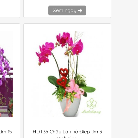
Xem ngay
ím 15
HDT35 Chậu Lan hồ Điệp tím 3