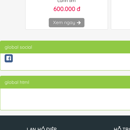
cành tím
600.000 đ
Xem ngay
global social
global html
LAN HỒ ĐIỆP
HỖ TR