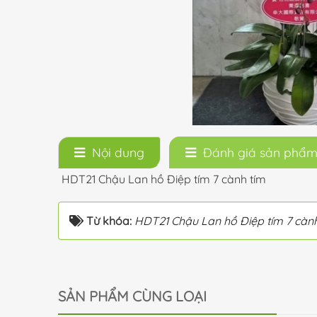
Nội dung
Đánh giá sản phẩ
HDT21 Chậu Lan hồ Điệp tím 7 cành tím
Từ khóa:
HDT21 Chậu Lan hồ Điệp tím 7 cành
SẢN PHẨM CÙNG LOẠI