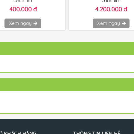
cành tím
cành tím
400.000 đ
4.200.000 đ
Xem ngay
Xem ngay
Ợ KHÁCH HÀNG
THÔNG TIN LIÊN HỆ