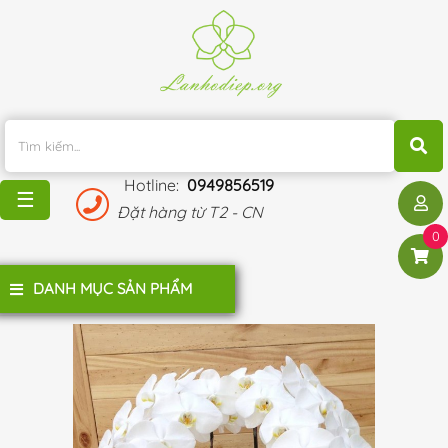
TRANG
CHỦ
KHUYẾN
MÃI
Hotline:
0949856519
BLOG
☰
Đặt hàng từ T2 - CN
ĐÁNH
0
GIÁ
KHÁCH
DANH MỤC SẢN PHẨM
HÀNG
LIÊN
HỆ