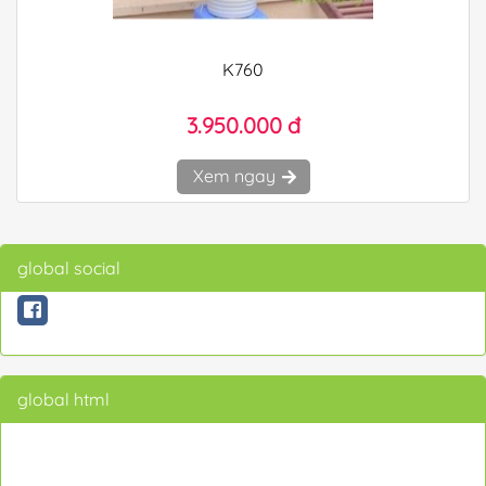
K760
3.950.000 đ
Xem ngay
global social
global html