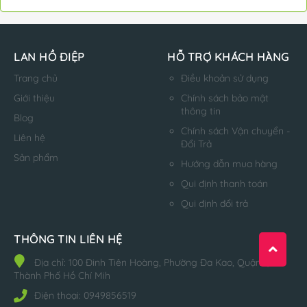
LAN HỒ ĐIỆP
HỖ TRỢ KHÁCH HÀNG
Trang chủ
Điều khoản sử dụng
Giới thiệu
Chính sách bảo mật
thông tin
Blog
Chính sách Vận chuyển -
Liên hệ
Đổi Trả
Sản phẩm
Hướng dẫn mua hàng
Qui định thanh toán
Qui định đổi trả
THÔNG TIN LIÊN HỆ
Địa chỉ:
100 Đinh Tiên Hoàng, Phường Đa Kao, Quận 1,
Thành Phố Hồ Chí Mih
Điện thoại:
0949856519