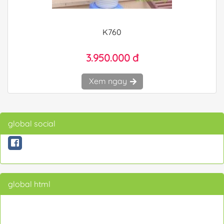
K760
3.950.000 đ
Xem ngay
global social
global html