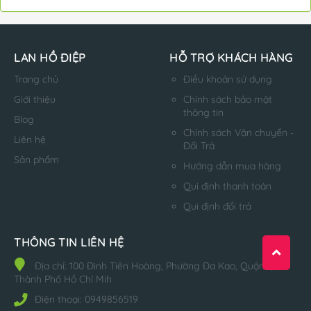
LAN HỒ ĐIỆP
HỖ TRỢ KHÁCH HÀNG
Trang chủ
Điều khoản sử dụng
Giới thiệu
Chính sách bảo mật
thông tin
Blog
Chính sách Vận chuyển -
Liên hệ
Đổi Trả
Sản phẩm
Hướng dẫn mua hàng
Qui định thanh toán
Qui định đổi trả
THÔNG TIN LIÊN HỆ
Địa chỉ:
100 Đinh Tiên Hoàng, Phường Đa Kao, Quận 1,
Thành Phố Hồ Chí Mih
Điện thoại:
0949856519