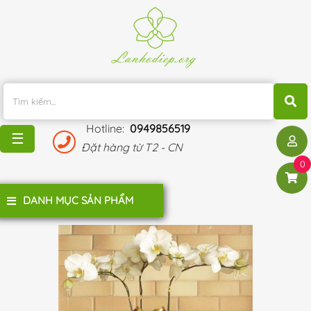
TRANG
CHỦ
KHUYẾN
MÃI
Hotline:
0949856519
BLOG
☰
Đặt hàng từ T2 - CN
ĐÁNH
0
GIÁ
KHÁCH
DANH MỤC SẢN PHẨM
HÀNG
LIÊN
HỆ