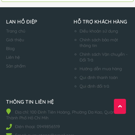
LAN HỒ ĐIỆP
HỖ TRỢ KHÁCH HÀNG
Trang chủ
Điều khoản sử dụng
Giới thiệu
Chính sách bảo mật
thông tin
Blog
Chính sách Vận chuyển -
Liên hệ
Đổi Trả
Sản phẩm
Hướng dẫn mua hàng
Qui định thanh toán
Qui định đổi trả
THÔNG TIN LIÊN HỆ
Địa chỉ:
100 Đinh Tiên Hoàng, Phường Đa Kao, Quận 1,
Thành Phố Hồ Chí Mih
Điện thoại:
0949856519