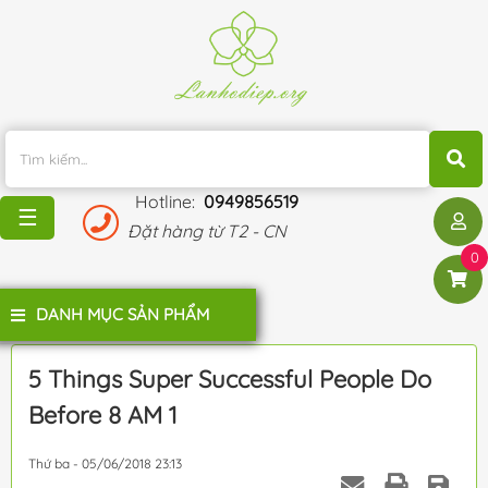
TRANG
CHỦ
KHUYẾN
MÃI
Hotline:
0949856519
BLOG
☰
Đặt hàng từ T2 - CN
ĐÁNH
0
GIÁ
KHÁCH
DANH MỤC SẢN PHẨM
HÀNG
LIÊN
5 Things Super Successful People Do
HỆ
Before 8 AM 1
Thứ ba - 05/06/2018 23:13