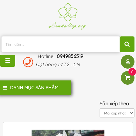
TRANG
CHỦ
KHUYẾN
MÃI
Hotline:
0949856519
BLOG
☰
Đặt hàng từ T2 - CN
ĐÁNH
0
GIÁ
KHÁCH
DANH MỤC SẢN PHẨM
HÀNG
LIÊN
Sắp xếp theo
HỆ