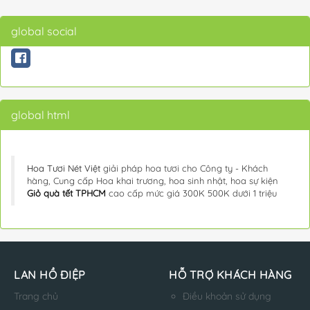
global social
global html
Hoa Tươi Nét Việt
giải pháp hoa tươi cho Công ty - Khách
hàng, Cung cấp Hoa khai trương, hoa sinh nhật, hoa sự kiện
Giỏ quà tết TPHCM
cao cấp mức giá 300K 500K dưới 1 triệu
LAN HỒ ĐIỆP
HỖ TRỢ KHÁCH HÀNG
Trang chủ
Điều khoản sử dụng