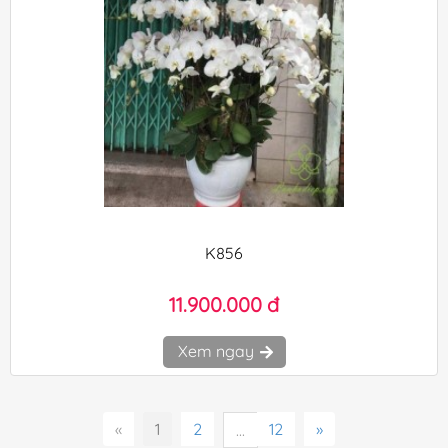
K856
11.900.000 đ
Xem ngay
«
1
2
12
»
...