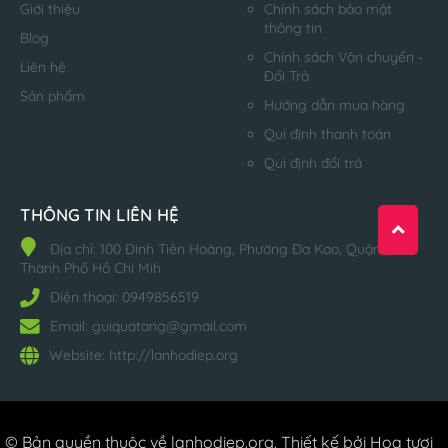
Giới thiệu
Chính sách bảo mật
thông tin
Blog
Chính sách Vận chuyển -
Liên hệ
Đổi Trả
Sản phẩm
Hướng dẫn mua hàng
Qui định thanh toán
Qui định đổi trả
THÔNG TIN LIÊN HỆ
Địa chỉ:
100 Đinh Tiên Hoàng, Phường Đa Kao, Quận 1,
Thành Phố Hồ Chí Mih
Điện thoại:
0949856519
Email:
guiquatang@gmail.com
Website:
http://lanhodiep.org
© Bản quyền thuộc về
lanhodiep.org
.
Thiết kế bởi Hoa tươi