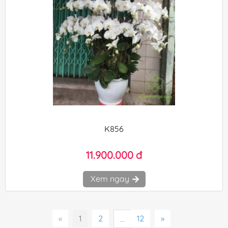
K856
11.900.000 đ
Xem ngay
«
1
2
12
»
...