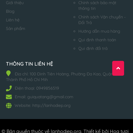
Giới thiệu
Chính sách bảo mật
thông tin
Blog
Chính sách Vận chuyển -
Liên hệ
Đổi Trả
Sản phẩm
Hướng dẫn mua hàng
Qui định thanh toán
Qui định đổi trả
THÔNG TIN LIÊN HỆ
Địa chỉ:
100 Đinh Tiên Hoàng, Phường Đa Kao, Quận 1,
Thành Phố Hồ Chí Mih
Điện thoại:
0949856519
Email:
guiquatang@gmail.com
Website:
http://lanhodiep.org
© Bản quyền thuộc về
lanhodiep.org
.
Thiết kế bởi Hoa tươi