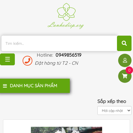
TRANG
CHỦ
KHUYẾN
MÃI
Hotline:
0949856519
BLOG
☰
Đặt hàng từ T2 - CN
ĐÁNH
0
GIÁ
KHÁCH
DANH MỤC SẢN PHẨM
HÀNG
LIÊN
Sắp xếp theo
HỆ