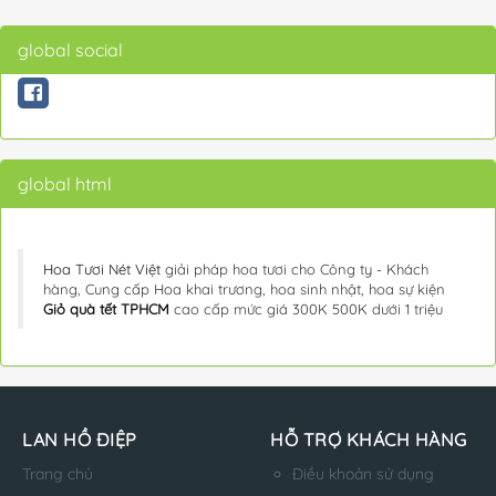
global social
global html
Hoa Tươi Nét Việt
giải pháp hoa tươi cho Công ty - Khách
hàng, Cung cấp Hoa khai trương, hoa sinh nhật, hoa sự kiện
Giỏ quà tết TPHCM
cao cấp mức giá 300K 500K dưới 1 triệu
LAN HỒ ĐIỆP
HỖ TRỢ KHÁCH HÀNG
Trang chủ
Điều khoản sử dụng