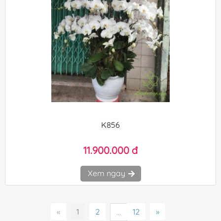
K856
11.900.000 đ
Xem ngay
«
1
2
12
»
...