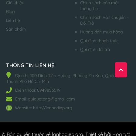
Giới thiệu
Chính sách bảo mật
thông tin
Blog
Chính sách Vận chuyển -
Liên hệ
Đổi Trả
Sản phẩm
Hướng dẫn mua hàng
Qui định thanh toán
Qui định đổi trả
THÔNG TIN LIÊN HỆ
Địa chỉ:
100 Đinh Tiên Hoàng, Phường Đa Kao, Quận 1,
Thành Phố Hồ Chí Mih
Điện thoại:
0949856519
Email:
guiquatang@gmail.com
Website:
http://lanhodiep.org
© Bản quyền thuộc về
lanhodiep.org
.
Thiết kế bởi Hoa tươi