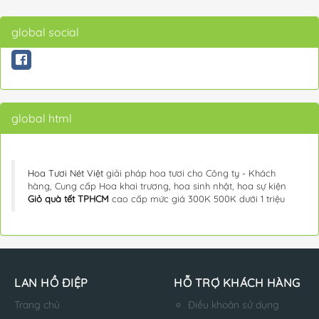
global social
global html
Hoa Tươi Nét Việt
giải pháp hoa tươi cho Công ty - Khách
hàng, Cung cấp Hoa khai trương, hoa sinh nhật, hoa sự kiện
Giỏ quà tết TPHCM
cao cấp mức giá 300K 500K dưới 1 triệu
LAN HỒ ĐIỆP
HỖ TRỢ KHÁCH HÀNG
Trang chủ
Điều khoản sử dụng