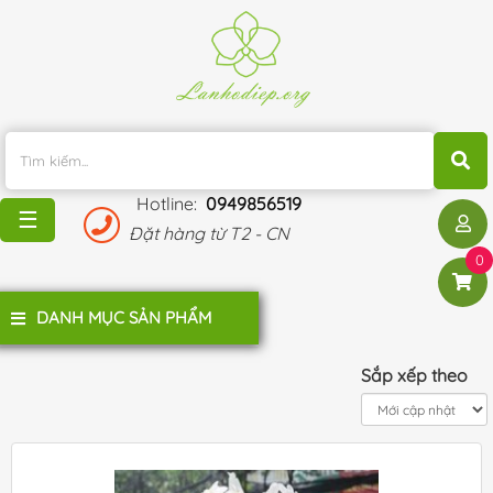
TRANG
CHỦ
KHUYẾN
MÃI
Hotline:
0949856519
BLOG
☰
Đặt hàng từ T2 - CN
ĐÁNH
0
GIÁ
KHÁCH
DANH MỤC SẢN PHẨM
HÀNG
LIÊN
Sắp xếp theo
HỆ