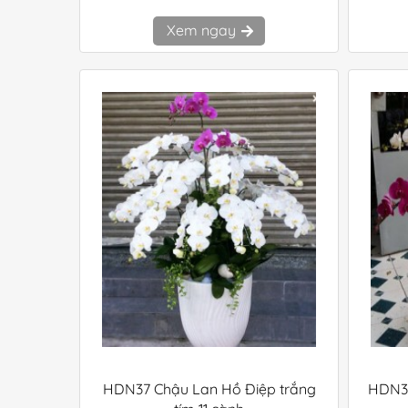
Xem ngay
HDN37 Chậu Lan Hồ Điệp trắng
HDN35