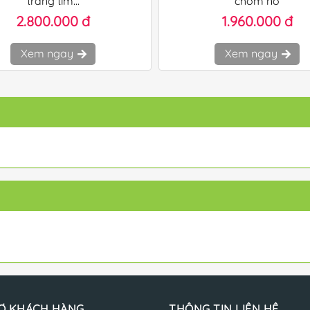
trắng tím...
chớm nở
2.800.000 đ
1.960.000 đ
Xem ngay
Xem ngay
Ợ KHÁCH HÀNG
THÔNG TIN LIÊN HỆ