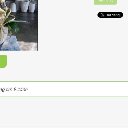
Hết hàng
m
g tím 9 cành