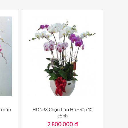
p màu
HDN38 Chậu Lan Hồ Điệp 10
cành
2.800.000 đ