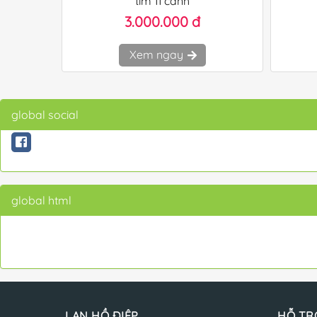
tím 11 cành
3.000.000 đ
Xem ngay
global social
global html
LAN HỒ ĐIỆP
HỖ TR